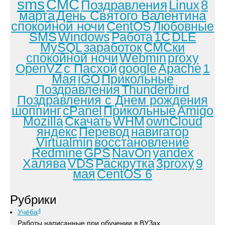
sms
СМС
Поздравления
Linux
8
марта
День Святого Валентина
спокойной ночи
CentOS
Любовные
SMS
Windows
Работа
1С
DLE
MySQL
заработок
СМСки
спокойной ночи
Webmin
proxy
OpenVZ
с Пасхой
google
Apache
1
Мая
iGO
Прикольные
Поздравления
Thunderbird
Поздравления с Днем рождения
шоппинг
cPanel
Прикольные
Amigo
Mozilla
Скачать
WHM
ownCloud
яндекс
Перевод
навигатор
Virtualmin
восстановление
Redmine
GPS
NavOn
yandex
Халява
VDS
Раскрутка
3proxy
9
мая
CentOS 6
Рубрики
4
Учёба
Работы написанные при обучении в ВУЗах