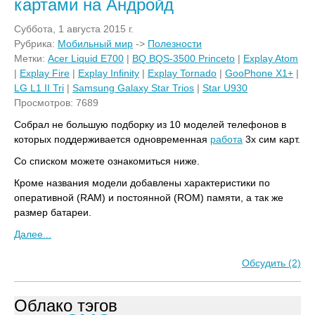
картами на Андройд
Суббота, 1 августа 2015 г.
Рубрика:
Мобильный мир
->
Полезности
Метки:
Acer Liquid E700
|
BQ BQS-3500 Princeto
|
Explay Atom
|
Explay Fire
|
Explay Infinity
|
Explay Tornado
|
GooPhone X1+
|
LG L1 II Tri
|
Samsung Galaxy Star Trios
|
Star U930
Просмотров: 7689
Собрал не большую подборку из 10 моделей телефонов в
которых поддерживается одновременная
работа
3х сим карт.
Со списком можете ознакомиться ниже.
Кроме названия модели добавлены характеристики по
оперативной (RAM) и постоянной (ROM) памяти, а так же
размер батареи.
Далее...
Обсудить (2)
Облако тэгов