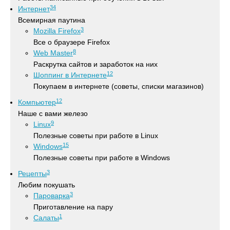
34
Интернет
Всемирная паутина
3
Mozilla Firefox
Все о браузере Firefox
8
Web Master
Раскрутка сайтов и заработок на них
12
Шоппинг в Интернете
Покупаем в интернете (советы, списки магазинов)
12
Компьютер
Наше с вами железо
9
Linux
Полезные советы при работе в Linux
15
Windows
Полезные советы при работе в Windows
3
Рецепты
Любим покушать
3
Пароварка
Приготавление на пару
1
Салаты