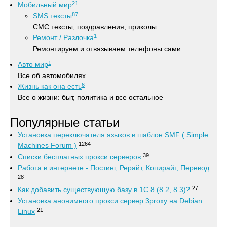
21
Мобильный мир
87
SMS тексты
СМС тексты, поздравления, приколы
1
Ремонт / Разлочка
Ремонтируем и отвязываем телефоны сами
1
Авто мир
Все об автомобилях
6
Жизнь как она есть
Все о жизни: быт, политика и все остальное
Популярные статьи
Установка переключателя языков в шаблон SMF ( Simple
1264
Machines Forum )
39
Списки бесплатных прокси серверов
Работа в интернете - Постинг, Рерайт, Копирайт, Перевод
28
27
Как добавить существующую базу в 1С 8 (8.2, 8.3)?
Установка анонимного прокси сервер 3proxy на Debian
21
Linux