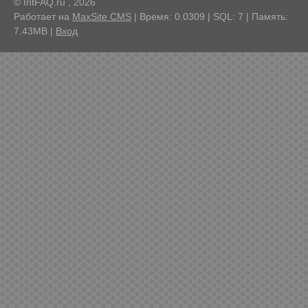
© IntFAQ.ru , 2026
Работает на
MaxSite CMS
| Время: 0.0309 | SQL: 7 | Память:
7.43MB
|
Вход