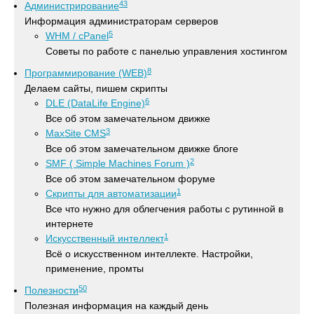
43
Администрирование
Информация администраторам серверов
5
WHM / cPanel
Советы по работе с панелью управления хостингом
8
Программирование (WEB)
Делаем сайты, пишем скрипты
6
DLE (DataLife Engine)
Все об этом замечательном движке
3
MaxSite CMS
Все об этом замечательном движке блоге
2
SMF ( Simple Machines Forum )
Все об этом замечательном форуме
1
Скрипты для автоматизации
Все что нужно для облегчения работы с рутинной в
интернете
1
Искусственный интеллект
Всё о искусственном интеллекте. Настройки,
применение, промты
50
Полезности
Полезная информация на каждый день