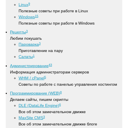
9
Linux
Полезные советы при работе в Linux
15
Windows
Полезные советы при работе в Windows
3
Рецепты
Любим покушать
3
Пароварка
Приготавление на пару
1
Салаты
43
Администрирование
Информация администраторам серверов
5
WHM / cPanel
Советы по работе с панелью управления хостингом
8
Программирование (WEB)
Делаем сайты, пишем скрипты
6
DLE (DataLife Engine)
Все об этом замечательном движке
3
MaxSite CMS
Все об этом замечательном движке блоге