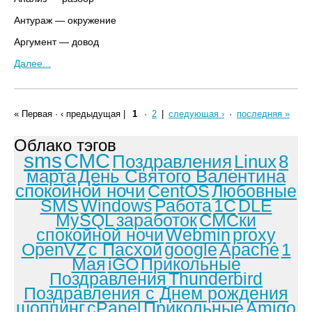
Антураж — окружение
Аргумент — довод
Далее...
« Первая
·
‹ предыдущая
|
1
·
2
|
следующая ›
·
последняя »
Облако тэгов
sms
СМС
Поздравления
Linux
8
марта
День Святого Валентина
спокойной ночи
CentOS
Любовные
SMS
Windows
Работа
1С
DLE
MySQL
заработок
СМСки
спокойной ночи
Webmin
proxy
OpenVZ
с Пасхой
google
Apache
1
Мая
iGO
Прикольные
Поздравления
Thunderbird
Поздравления с Днем рождения
шоппинг
cPanel
Прикольные
Amigo