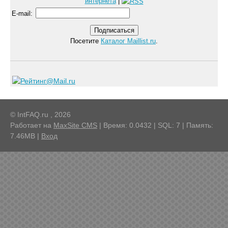
интернета
|
E-mail
:
Посетите
Каталог Maillist.ru
.
© IntFAQ.ru , 2026
Работает на
MaxSite CMS
| Время: 0.0432 | SQL: 7 | Память:
7.46MB
|
Вход