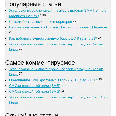
Популярные статьи
Установка переключателя языков в шаблон SMF ( Simple
1264
Machines Forum )
39
Списки бесплатных прокси серверов
Работа в интернете - Постинг, Рерайт, Копирайт, Перевод
28
27
Как добавить существующую базу в 1С 8 (8.2, 8.3)?
Установка анонимного прокси сервер 3proxy на Debian
21
Linux
Самое комментируемое
Установка анонимного прокси сервер 3proxy на Debian
27
Linux
13
Обновление SMF форума с версии 2.0.13 до 2.0.14
13
СМСки спокойной ночи (SMS)
13
СМСки спокойной ночи (SMS)
Установка анонимного прокси сервер 3proxy на CentOS 5
9
Linux
Случайные статьи