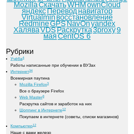
Mozilla
Скачать
WHM
ownCloud
яндекс
Перевод
навигатор
Virtualmin
восстановление
Redmine
GPS
NavOn
yandex
Халява
VDS
Раскрутка
3proxy
9
мая
CentOS 6
Рубрики
4
Учёба
Работы написанные при обучении в ВУЗах
34
Интернет
Всемирная паутина
3
Mozilla Firefox
Все о браузере Firefox
8
Web Master
Раскрутка сайтов и заработок на них
12
Шоппинг в Интернете
Покупаем в интернете (советы, списки магазинов)
12
Компьютер
Наше с вами железо