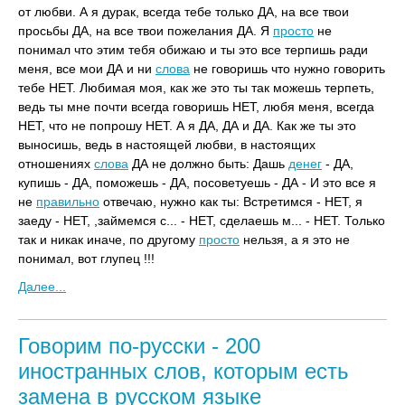
от любви. А я дурак, всегда тебе только ДА, на все твои
просьбы ДА, на все твои пожелания ДА. Я
просто
не
понимал что этим тебя обижаю и ты это все терпишь ради
меня, все мои ДА и ни
слова
не говоришь что нужно говорить
тебе НЕТ. Любимая моя, как же это ты так можешь терпеть,
ведь ты мне почти всегда говоришь НЕТ, любя меня, всегда
НЕТ, что не попрошу НЕТ. А я ДА, ДА и ДА. Как же ты это
выносишь, ведь в настоящей любви, в настоящих
отношениях
слова
ДА не должно быть: Дашь
денег
- ДА,
купишь - ДА, поможешь - ДА, посоветуешь - ДА - И это все я
не
правильно
отвечаю, нужно как ты: Встретимся - НЕТ, я
заеду - НЕТ, ,займемся с... - НЕТ, сделаешь м... - НЕТ. Только
так и никак иначе, по другому
просто
нельзя, а я это не
понимал, вот глупец !!!
Далее...
Говорим по-русски - 200
иностранных слов, которым есть
замена в русском языке