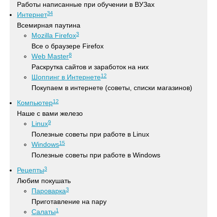
Работы написанные при обучении в ВУЗах
34
Интернет
Всемирная паутина
3
Mozilla Firefox
Все о браузере Firefox
8
Web Master
Раскрутка сайтов и заработок на них
12
Шоппинг в Интернете
Покупаем в интернете (советы, списки магазинов)
12
Компьютер
Наше с вами железо
9
Linux
Полезные советы при работе в Linux
15
Windows
Полезные советы при работе в Windows
3
Рецепты
Любим покушать
3
Пароварка
Приготавление на пару
1
Салаты