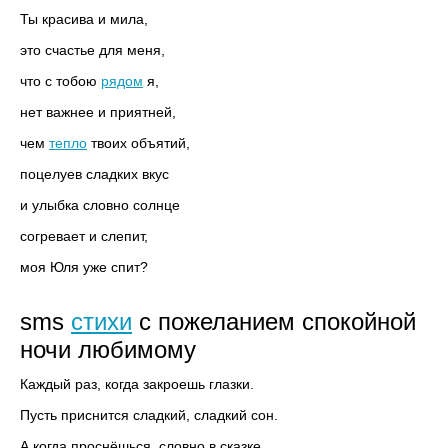
Ты красива и мила,
это счастье для меня,
что с тобою
рядом
я,
нет важнее и приятней,
чем
тепло
твоих объятий,
поцелуев сладких вкус
и улыбка словно солнце
согревает и слепит,
моя Юля уже спит?
sms
стихи
с пожеланием спокойной
ночи любимому
Каждый раз, когда закроешь глазки.
Пусть приснится сладкий, сладкий сон.
А когда проснёшься, словно в сказке,