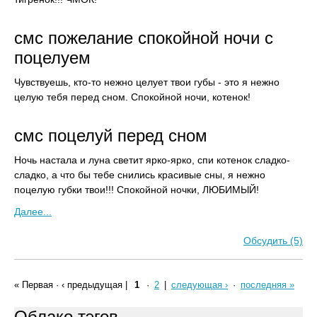
смс пожелание спокойной ночи с
поцелуем
Чувствуешь, кто-то нежно целует твои губы - это я нежно
целую тебя перед сном. Спокойной ночи, котенок!
смс поцелуй перед сном
Ночь настала и луна светит ярко-ярко, спи котенок сладко-
сладко, а что бы тебе снились красивые сны, я нежно
поцелую губки твои!!! Спокойной ночки, ЛЮБИМЫЙ!
Далее...
Обсудить (5)
« Первая
·
‹ предыдущая
|
1
·
2
|
следующая ›
·
последняя »
Облако тэгов