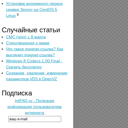
Установка анонимного прокси
сервер 3proxy на CentOS 5
9
Linux
Случайные статьи
СМС (sms) с 8 марта
Стихотворения о маме
Что такое magnet-ссылка? Как
выглядит magnet-ссылка?
Windows 8 Codecs 1.00 Final -
Скачать бесплатно
Создание, удаление, изменение
параметров VDS в OpenVZ
Подписка
IntFAQ.ru - Полезная
информация пользователям
интернета