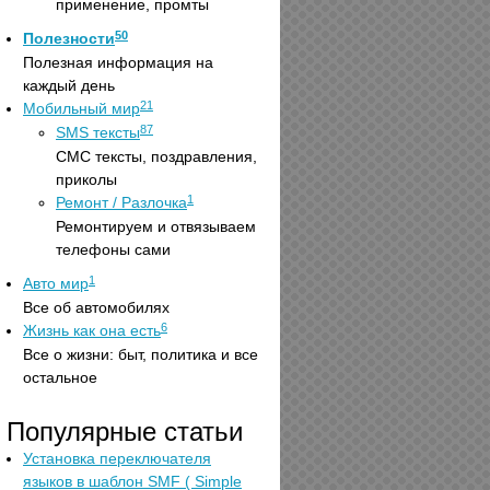
применение, промты
50
Полезности
Полезная информация на
каждый день
21
Мобильный мир
87
SMS тексты
СМС тексты, поздравления,
приколы
1
Ремонт / Разлочка
Ремонтируем и отвязываем
телефоны сами
1
Авто мир
Все об автомобилях
6
Жизнь как она есть
Все о жизни: быт, политика и все
остальное
Популярные статьи
Установка переключателя
языков в шаблон SMF ( Simple