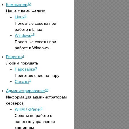
12
Компьютер
Наше с вами железо
9
Linux
Полезные советы при
работе в Linux
15
Windows
Полезные советы при
работе в Windows
3
Рецепты
Любим покушать
3
Пароварка
Приготавление на пару
1
Салаты
43
Администрирование
Информация администраторам
серверов
5
WHM / cPanel
Советы по работе с
панелью управления
хостингом