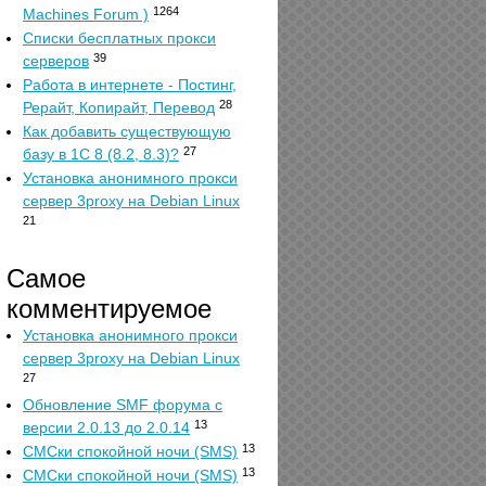
1264
Machines Forum )
Списки бесплатных прокси
39
серверов
Работа в интернете - Постинг,
28
Рерайт, Копирайт, Перевод
Как добавить существующую
27
базу в 1С 8 (8.2, 8.3)?
Установка анонимного прокси
сервер 3proxy на Debian Linux
21
Самое
комментируемое
Установка анонимного прокси
сервер 3proxy на Debian Linux
27
Обновление SMF форума с
13
версии 2.0.13 до 2.0.14
13
СМСки спокойной ночи (SMS)
13
СМСки спокойной ночи (SMS)