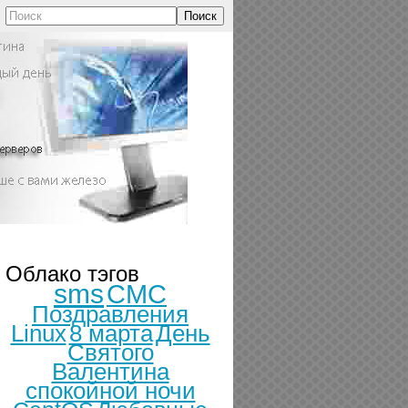
Поиск
Облако тэгов
sms
СМС
Поздравления
Linux
8 марта
День
Святого
Валентина
спокойной ночи