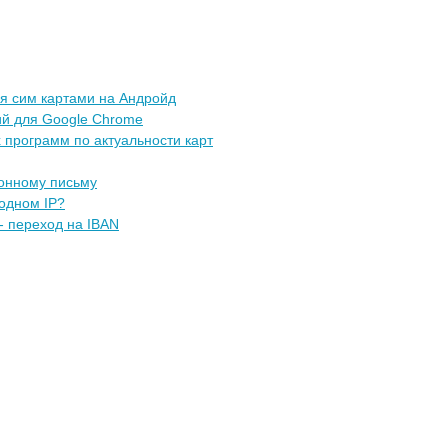
я сим картами на Андройд
й для Google Chrome
 программ по актуальности карт
ронному письму
 одном IP?
- переход на IBAN