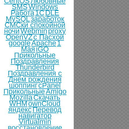
CentOS
Любовные
SMS
Windows
Работа
1С
DLE
MySQL
заработок
СМСки спокойной
ночи
Webmin
proxy
OpenVZ
с Пасхой
google
Apache
1
Мая
iGO
Прикольные
Поздравления
Thunderbird
Поздравления с
Днем рождения
шоппинг
cPanel
Прикольные
Amigo
Mozilla
Скачать
WHM
ownCloud
яндекс
Перевод
навигатор
Virtualmin
восстановление