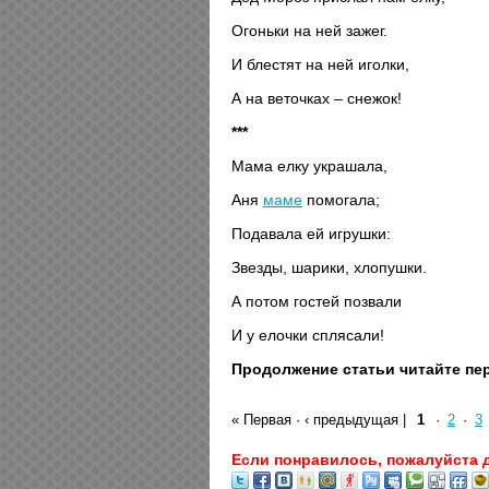
Огоньки на ней зажег.
И блестят на ней иголки,
А на веточках – снежок!
***
Мама елку украшала,
Аня
маме
помогала;
Подавала ей игрушки:
Звезды, шарики, хлопушки.
А потом гостей позвали
И у елочки сплясали!
Продолжение статьи читайте пер
« Первая
·
‹ предыдущая
|
1
·
2
·
3
Если понравилось, пожалуйста 