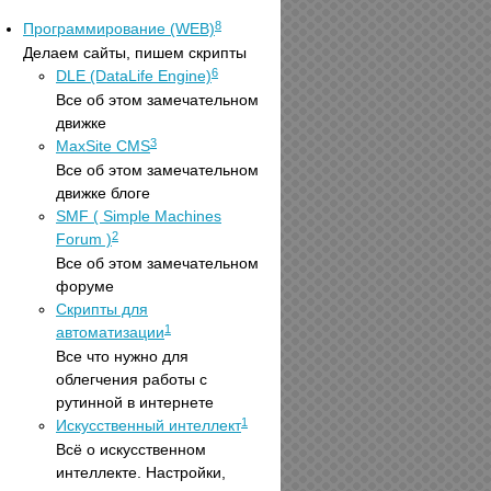
8
Программирование (WEB)
Делаем сайты, пишем скрипты
6
DLE (DataLife Engine)
Все об этом замечательном
движке
3
MaxSite CMS
Все об этом замечательном
движке блоге
SMF ( Simple Machines
2
Forum )
Все об этом замечательном
форуме
Скрипты для
1
автоматизации
Все что нужно для
облегчения работы с
рутинной в интернете
1
Искусственный интеллект
Всё о искусственном
интеллекте. Настройки,