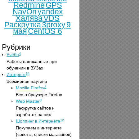
Redmine
GPS
NavOn
yandex
Халява
VDS
Раскрутка
3proxy
9
мая
CentOS 6
Рубрики
4
Учёба
Работы написанные при
обучении в ВУЗах
34
Интернет
Всемирная паутина
3
Mozilla Firefox
Все о браузере Firefox
8
Web Master
Раскрутка сайтов и
заработок на них
12
Шоппинг в Интернете
Покупаем в интернете
(советы, списки магазинов)