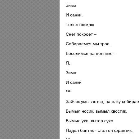
Зима
И санки.
Только землю
Снег покроет –
Собираемся мы трое.
Веселимся на полянке –
Я,
Зима
И санки
***
Зайчик умывается, на елку собирае
Вымыл носик, вымыл хвостик,
Вымыл ухо, вытер сухо.
Надел бантик - стал он франтик.