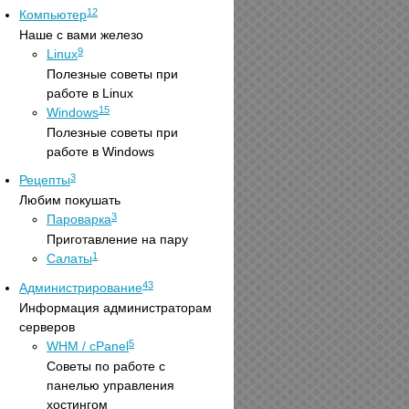
12
Компьютер
Наше с вами железо
9
Linux
Полезные советы при
работе в Linux
15
Windows
Полезные советы при
работе в Windows
3
Рецепты
Любим покушать
3
Пароварка
Приготавление на пару
1
Салаты
43
Администрирование
Информация администраторам
серверов
5
WHM / cPanel
Советы по работе с
панелью управления
хостингом