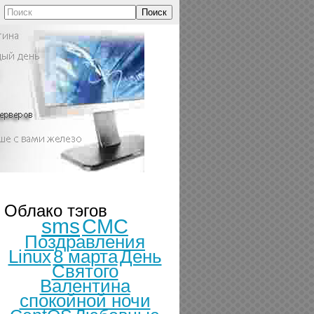
Поиск
Облако тэгов
sms
СМС
Поздравления
Linux
8 марта
День
Святого
Валентина
спокойной ночи