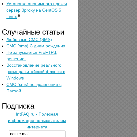
Установка анонимного прокси
сервер 3proxy на CentOS 5
9
Linux
Случайные статьи
Любовные СМС (SMS)
СМС (sms) С днем рождения
Не запускается ProFTPd,
решение.
Восстановление реального
размера китайской флэшки в
Windows
СМС (sms) поздравления с
Пасхой
Подписка
IntFAQ.ru - Полезная
информация пользователям
интернета