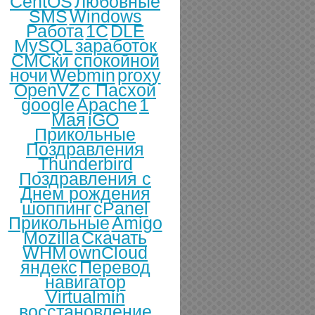
CentOS
Любовные
SMS
Windows
Работа
1С
DLE
MySQL
заработок
СМСки спокойной
ночи
Webmin
proxy
OpenVZ
с Пасхой
google
Apache
1
Мая
iGO
Прикольные
Поздравления
Thunderbird
Поздравления с
Днем рождения
шоппинг
cPanel
Прикольные
Amigo
Mozilla
Скачать
WHM
ownCloud
яндекс
Перевод
навигатор
Virtualmin
восстановление