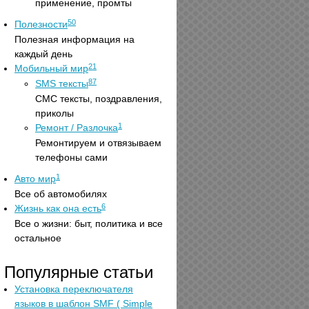
применение, промты
50
Полезности
Полезная информация на
каждый день
21
Мобильный мир
87
SMS тексты
СМС тексты, поздравления,
приколы
1
Ремонт / Разлочка
Ремонтируем и отвязываем
телефоны сами
1
Авто мир
Все об автомобилях
6
Жизнь как она есть
Все о жизни: быт, политика и все
остальное
Популярные статьи
Установка переключателя
языков в шаблон SMF ( Simple