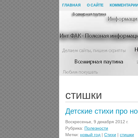
ГЛАВНАЯ
О САЙТЕ
КОММЕНТАРИ
стишки
Детские стихи про н
Воскресенье, 9 декабря 2012 г.
Рубрика:
Полезности
Метки:
новый год
|
Стихи
|
стишки