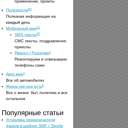
применение, промты
50
Полезности
Полезная информация на
каждый день
21
Мобильный мир
87
SMS тексты
СМС тексты, поздравления,
приколы
1
Ремонт / Разлочка
Ремонтируем и отвязываем
телефоны сами
1
Авто мир
Все об автомобилях
6
Жизнь как она есть
Все о жизни: быт, политика и все
остальное
Популярные статьи
Установка переключателя
языков в шаблон SMF ( Simple