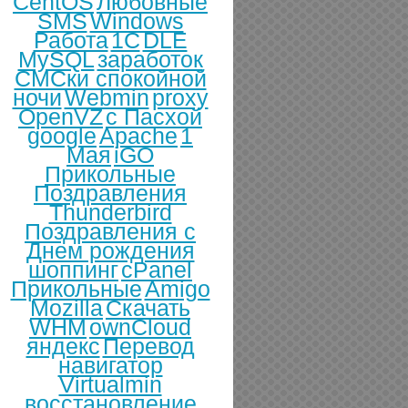
CentOS
Любовные
SMS
Windows
Работа
1С
DLE
MySQL
заработок
СМСки спокойной
ночи
Webmin
proxy
OpenVZ
с Пасхой
google
Apache
1
Мая
iGO
Прикольные
Поздравления
Thunderbird
Поздравления с
Днем рождения
шоппинг
cPanel
Прикольные
Amigo
Mozilla
Скачать
WHM
ownCloud
яндекс
Перевод
навигатор
Virtualmin
восстановление