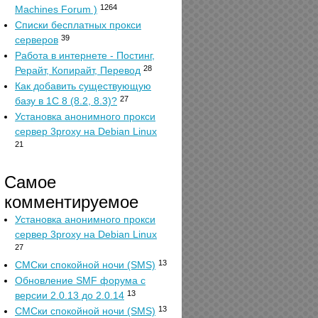
1264
Machines Forum )
Списки бесплатных прокси
39
серверов
Работа в интернете - Постинг,
28
Рерайт, Копирайт, Перевод
Как добавить существующую
27
базу в 1С 8 (8.2, 8.3)?
Установка анонимного прокси
сервер 3proxy на Debian Linux
21
Самое
комментируемое
Установка анонимного прокси
сервер 3proxy на Debian Linux
27
13
СМСки спокойной ночи (SMS)
Обновление SMF форума с
13
версии 2.0.13 до 2.0.14
13
СМСки спокойной ночи (SMS)