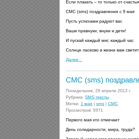
Если плакать – то только от счастья
СМС (sms) поздравления с 9 мая
Пусть успехами радуют вас
Ваши правнуки, внуки и дети!
И пускай каждый миг, каждый час
Солнце ласково в жизни вам светит
Далее...
СМС (sms) поздравл
Понедельник, 29 апреля 2013 г.
Рубрика:
SMS тексты
Метки:
1 мая
|
sms
|
СМС
Просмотров: 5971
Первого мая кто отмечает
День солидарности, мира, труда?