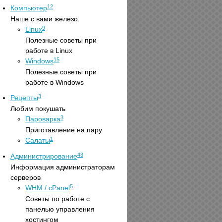
12
Компьютер
Наше с вами железо
9
Linux
Полезные советы при
работе в Linux
15
Windows
Полезные советы при
работе в Windows
3
Рецепты
Любим покушать
3
Пароварка
Приготавление на пару
1
Салаты
43
Администрирование
Информация администраторам
серверов
5
WHM / cPanel
Советы по работе с
панелью управления
хостингом