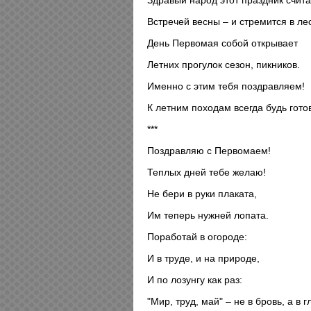
Здравый народ этот праздник счита
Встречей весны – и стремится в ле
День Первомая собой открывает
Летних прогулок сезон, пикников.
Именно с этим тебя поздравляем!
К летним походам всегда будь гото
***
Поздравляю с Первомаем!
Теплых дней тебе желаю!
Не бери в руки плаката,
Им теперь нужней лопата.
Поработай в огороде:
И в труде, и на природе,
И по лозунгу как раз:
"Мир, труд, май" – не в бровь, а в г