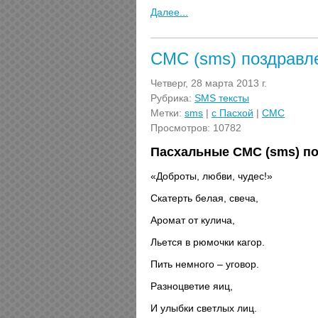
Далее...
СМС (sms) поздравл
Четверг, 28 марта 2013 г.
Рубрика:
SMS тексты
Метки:
sms
|
с Пасхой
|
СМС
Просмотров: 10782
Пасхальные СМС (sms) п
«Доброты, любви, чудес!»
Скатерть белая, свеча,
Аромат от кулича,
Льется в рюмочки кагор.
Пить немного – уговор.
Разноцветие яиц,
И улыбки светлых лиц.