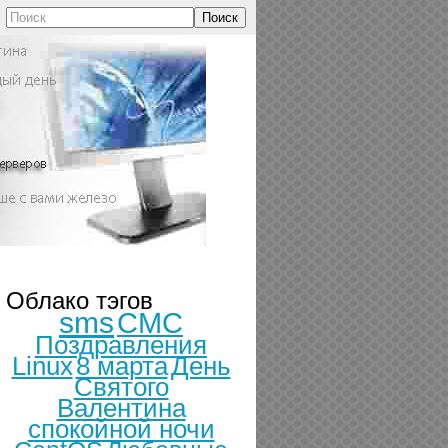
Поиск
Облако тэгов
sms
СМС
Поздравления
Linux
8 марта
День
Святого
Валентина
спокойной ночи