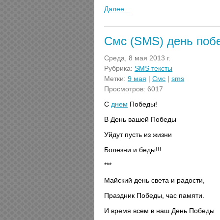
Далее...
Cмс (SMS) день поб
Среда, 8 мая 2013 г.
Рубрика:
SMS тексты
Метки:
9 мая
|
Cмс
|
sms
Просмотров: 6017
С
днем
Победы!
В День вашей Победы
Уйдут пусть из жизни
Болезни и беды!!!
***
Майский день света и радости,
Праздник Победы, час памяти.
И время всем в наш День Победы