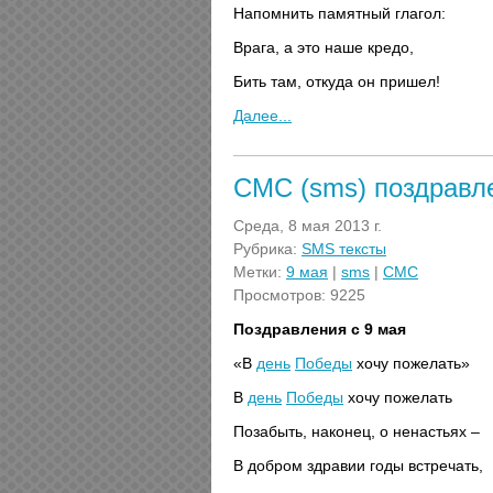
Напомнить памятный глагол:
Врага, а это наше кредо,
Бить там, откуда он пришел!
Далее...
СМС (sms) поздравле
Среда, 8 мая 2013 г.
Рубрика:
SMS тексты
Метки:
9 мая
|
sms
|
СМС
Просмотров: 9225
Поздравления с 9 мая
«В
день
Победы
хочу пожелать»
В
день
Победы
хочу пожелать
Позабыть, наконец, о ненастьях –
В добром здравии годы встречать,