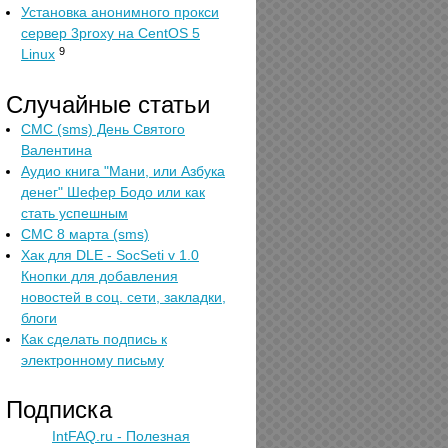
Установка анонимного прокси
сервер 3proxy на CentOS 5
9
Linux
Случайные статьи
СМС (sms) День Святого
Валентина
Аудио книга "Мани, или Азбука
денег" Шефер Бодо или как
стать успешным
СМС 8 марта (sms)
Хак для DLE - SocSeti v 1.0
Кнопки для добавления
новостей в соц. сети, закладки,
блоги
Как сделать подпись к
электронному письму
Подписка
IntFAQ.ru - Полезная