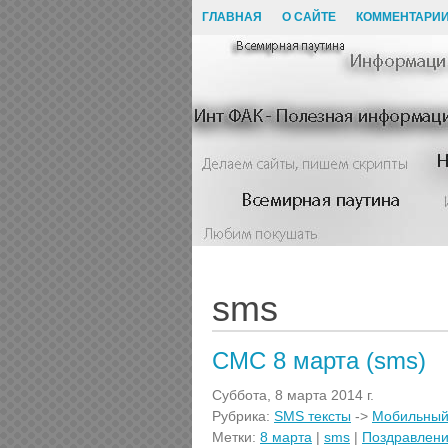
ГЛАВНАЯ
О САЙТЕ
КОММЕНТАРИ
sms
СМС 8 марта (sms)
Суббота, 8 марта 2014 г.
Рубрика:
SMS тексты
->
Мобильный
Метки:
8 марта
|
sms
|
Поздравлен