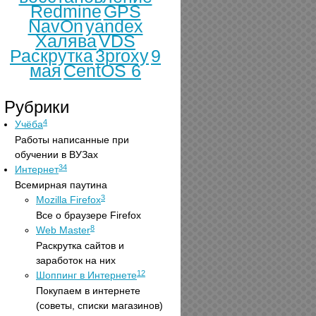
Redmine
GPS
NavOn
yandex
Халява
VDS
Раскрутка
3proxy
9
мая
CentOS 6
Рубрики
4
Учёба
Работы написанные при
обучении в ВУЗах
34
Интернет
Всемирная паутина
3
Mozilla Firefox
Все о браузере Firefox
8
Web Master
Раскрутка сайтов и
заработок на них
12
Шоппинг в Интернете
Покупаем в интернете
(советы, списки магазинов)