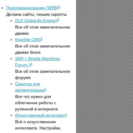
8
Программирование (WEB)
Делаем сайты, пишем скрипты
6
DLE (DataLife Engine)
Все об этом замечательном
движке
3
MaxSite CMS
Все об этом замечательном
движке блоге
SMF ( Simple Machines
2
Forum )
Все об этом замечательном
форуме
Скрипты для
1
автоматизации
Все что нужно для
облегчения работы с
рутинной в интернете
1
Искусственный интеллект
Всё о искусственном
интеллекте. Настройки,