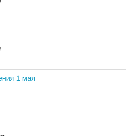
!
!
ения 1 мая