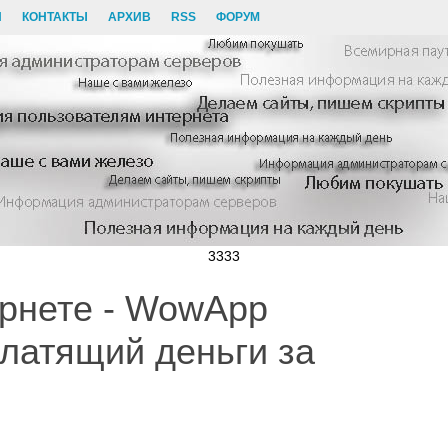
И
КОНТАКТЫ
АРХИВ
RSS
ФОРУМ
3333
ернете - WowApp
латящий деньги за