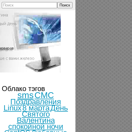
Поиск
Облако тэгов
sms
СМС
Поздравления
Linux
8 марта
День
Святого
Валентина
спокойной ночи