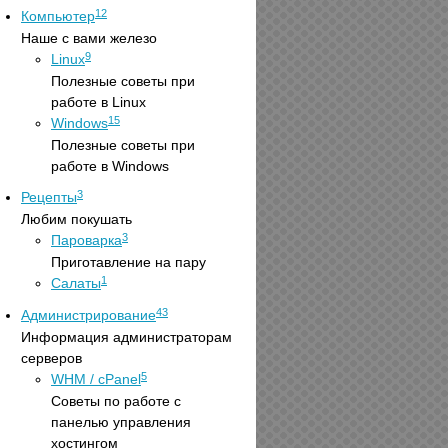
12
Компьютер
Наше с вами железо
9
Linux
Полезные советы при
работе в Linux
15
Windows
Полезные советы при
работе в Windows
3
Рецепты
Любим покушать
3
Пароварка
Приготавление на пару
1
Салаты
43
Администрирование
Информация администраторам
серверов
5
WHM / cPanel
Советы по работе с
панелью управления
хостингом