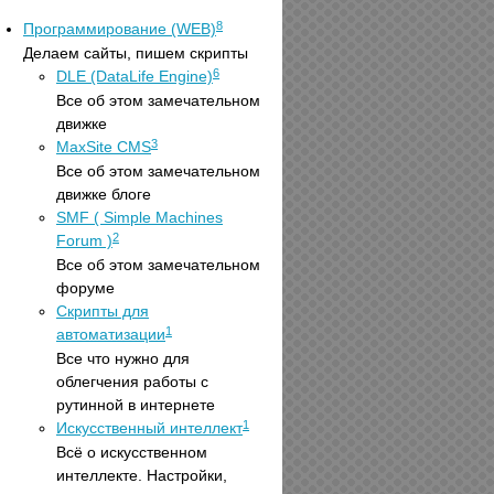
8
Программирование (WEB)
Делаем сайты, пишем скрипты
6
DLE (DataLife Engine)
Все об этом замечательном
движке
3
MaxSite CMS
Все об этом замечательном
движке блоге
SMF ( Simple Machines
2
Forum )
Все об этом замечательном
форуме
Скрипты для
1
автоматизации
Все что нужно для
облегчения работы с
рутинной в интернете
1
Искусственный интеллект
Всё о искусственном
интеллекте. Настройки,