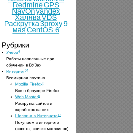
Redmine
GPS
NavOn
yandex
Халява
VDS
Раскрутка
3proxy
9
мая
CentOS 6
Рубрики
4
Учёба
Работы написанные при
обучении в ВУЗах
34
Интернет
Всемирная паутина
3
Mozilla Firefox
Все о браузере Firefox
8
Web Master
Раскрутка сайтов и
заработок на них
12
Шоппинг в Интернете
Покупаем в интернете
(советы, списки магазинов)