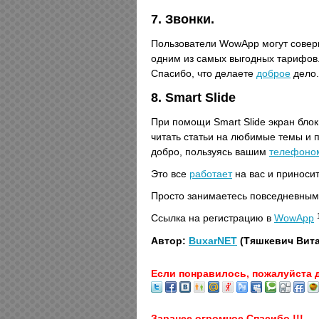
7. Звонки.
Пользователи WowApp могут совер
одним из самых выгодных тарифов.
Спасибо, что делаете
доброе
дело.
8. Smart Slide
При помощи Smart Slide экран бло
читать статьи на любимые темы и 
добро, пользуясь вашим
телефоно
Это все
работает
на вас и приносит
Просто занимаетесь повседневным
Ссылка на регистрацию в
WowApp
Автор:
BuxarNET
(Тяшкевич Вит
Если понравилось, пожалуйста 
Заранее огромное Спасибо !!!