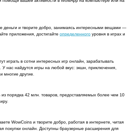
ри помощи вашей активности в WowApp на компьютере или на
.
е деньги и творите добро, занимаясь интересными вещами —
айте приложения, достигайте
определенного
уровня в играх и
ут играть в сотни интересных игр онлайн, зарабатывать
. У нас найдутся игры на любой вкус: экшн, приключения,
 и многие другие.
 из порядка 42 млн. товаров, предоставляемых более чем 10
иру.
аете WowCoins и творите добро, работая в интернете, читая
я покупки онлайн. Доступны браузерные расширения для