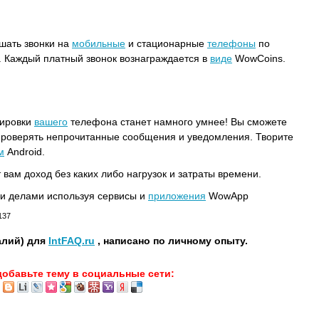
шать звонки на
мобильные
и стационарные
телефоны
по
 Каждый платный звонок вознаграждается в
виде
WowCoins.
кировки
вашего
телефона станет намного умнее! Вы сможете
проверять непрочитанные сообщения и уведомления. Творите
м
Android.
 вам доход без каких либо нагрузок и затраты времени.
и делами используя сервисы и
приложения
WowApp
137
алий) для
IntFAQ.ru
, написано по личному опыту.
добавьте тему в социальные сети: