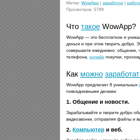
Метки:
WowApp
|
заработок
|
работ
Просмотров: 5789
Что
такое
WowApp?
WowApp — это бесплатное и уникал
деньги и при этом творить добро. 
совершаете ежедневно: общение, чт
телефона,
онлайн
покупки, прохож
Как
можно
заработат
WowApp предлагает 8 уникальных
повседневными делами:
1. Общение и новости.
Зарабатывайте и творите добро об
видеозвонки, отправляя файлы и в
2.
Компьютер
и веб.