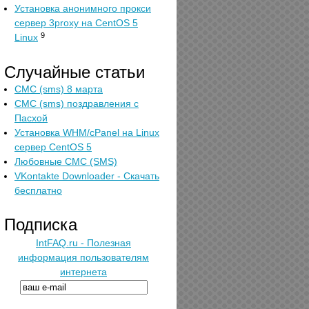
Установка анонимного прокси
сервер 3proxy на CentOS 5
9
Linux
Случайные статьи
СМС (sms) 8 марта
СМС (sms) поздравления с
Пасхой
Установка WHM/cPanel на Linux
сервер CentOS 5
Любовные СМС (SMS)
VKontakte Downloader - Скачать
бесплатно
Подписка
IntFAQ.ru - Полезная
информация пользователям
интернета