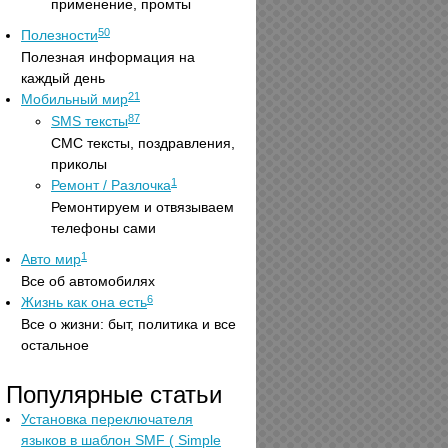
применение, промты
50
Полезности
Полезная информация на
каждый день
21
Мобильный мир
87
SMS тексты
СМС тексты, поздравления,
приколы
1
Ремонт / Разлочка
Ремонтируем и отвязываем
телефоны сами
1
Авто мир
Все об автомобилях
6
Жизнь как она есть
Все о жизни: быт, политика и все
остальное
Популярные статьи
Установка переключателя
языков в шаблон SMF ( Simple