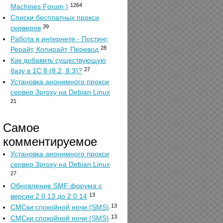
1264
Machines Forum )
Списки бесплатных прокси
39
серверов
Работа в интернете - Постинг,
28
Рерайт, Копирайт, Перевод
Как добавить существующую
27
базу в 1С 8 (8.2, 8.3)?
Установка анонимного прокси
сервер 3proxy на Debian Linux
21
Самое
комментируемое
Установка анонимного прокси
сервер 3proxy на Debian Linux
27
Обновление SMF форума с
13
версии 2.0.13 до 2.0.14
13
СМСки спокойной ночи (SMS)
13
СМСки спокойной ночи (SMS)