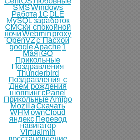
CentOS
Любовные
SMS
Windows
Работа
1С
DLE
MySQL
заработок
СМСки спокойной
ночи
Webmin
proxy
OpenVZ
с Пасхой
google
Apache
1
Мая
iGO
Прикольные
Поздравления
Thunderbird
Поздравления с
Днем рождения
шоппинг
cPanel
Прикольные
Amigo
Mozilla
Скачать
WHM
ownCloud
яндекс
Перевод
навигатор
Virtualmin
восстановление