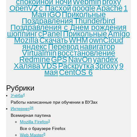
спокойной ночи
Webmin
proxy
OpenVZ
с Пасхой
google
Apache
1
Мая
iGO
Прикольные
Поздравления
Thunderbird
Поздравления с Днем рождения
шоппинг
cPanel
Прикольные
Amigo
Mozilla
Скачать
WHM
ownCloud
яндекс
Перевод
навигатор
Virtualmin
восстановление
Redmine
GPS
NavOn
yandex
Халява
VDS
Раскрутка
3proxy
9
мая
CentOS 6
Рубрики
4
Учёба
Работы написанные при обучении в ВУЗах
34
Интернет
Всемирная паутина
3
Mozilla Firefox
Все о браузере Firefox
8
Web Master