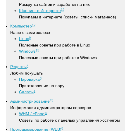
Раскрутка сайтов и заработок на них
12
Шоппинг в Интернете
Покупаем в интернете (советы, списки магазинов)
12
Компьютер
Наше с вами железо
9
Linux
Полезные советы при работе в Linux
15
Windows
Полезные советы при работе в Windows
3
Рецепты
Любим покушать
3
Пароварка
Приготавление на пару
1
Салаты
43
Администрирование
Информация администраторам серверов
5
WHM / cPanel
Советы по работе с панелью управления хостингом
8
Программирование (WEB)