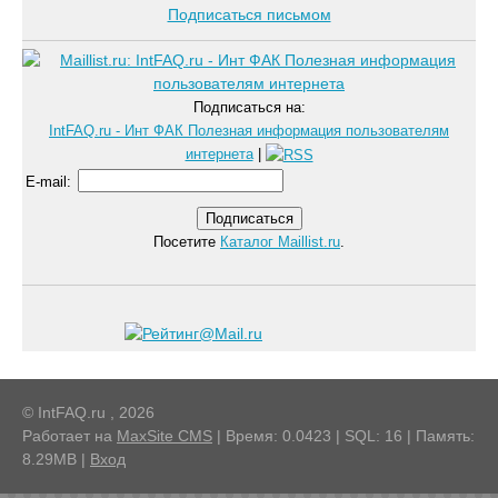
Подписаться письмом
Подписаться на:
IntFAQ.ru - Инт ФАК Полезная информация пользователям
интернета
|
E-mail
:
Посетите
Каталог Maillist.ru
.
© IntFAQ.ru , 2026
Работает на
MaxSite CMS
| Время: 0.0423 | SQL: 16 | Память:
8.29MB
|
Вход