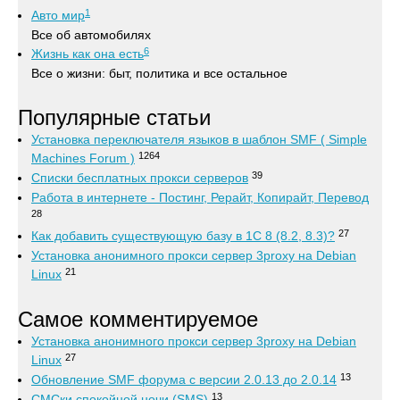
1
Авто мир
Все об автомобилях
6
Жизнь как она есть
Все о жизни: быт, политика и все остальное
Популярные статьи
Установка переключателя языков в шаблон SMF ( Simple
1264
Machines Forum )
39
Списки бесплатных прокси серверов
Работа в интернете - Постинг, Рерайт, Копирайт, Перевод
28
27
Как добавить существующую базу в 1С 8 (8.2, 8.3)?
Установка анонимного прокси сервер 3proxy на Debian
21
Linux
Самое комментируемое
Установка анонимного прокси сервер 3proxy на Debian
27
Linux
13
Обновление SMF форума с версии 2.0.13 до 2.0.14
13
СМСки спокойной ночи (SMS)