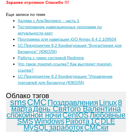
Заранее огромное Спасибо !!!
Еще записи по теме
Халява с АлиЭкспресс - часть 1
Тестирование навигационных программ по
актуальности карт
Программа для навигации iGO Amigo 8.4.2.109504
1С:Предприятие 8.2 Конфигурация "Бухгалтерия для
Беларуси" (ЮКОЛА)
Работа с тикер системой Redmine
Что такое magnet-ссылка? Как выглядит magnet-
ссылка?
1С:Предприятие 8.2 Конфигурация "Управление
торговлей для Беларуси (ЮКОЛА)
Облако тэгов
sms
СМС
Поздравления
Linux
8
марта
День Святого Валентина
спокойной ночи
CentOS
Любовные
SMS
Windows
Работа
1С
DLE
MySQL
заработок
СМСки