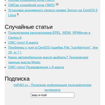
13
СМСки спокойной ночи (SMS)
Установка анонимного прокси сервер 3proxy на CentOS 5
9
Linux
Случайные статьи
Подключение репозиториев EPEL, REMI, RPMforge в
Centos 6
СМС (sms) 8 марта
Проблемы с yum в CentOS (ошибка File "/usr/bin/yum", line
29, in ? )
Какое автомобильное масло выбрать? Технические
данные масла Motec
СМС (sms) Поздравления с 8 марта
Подписка
IntFAQ.ru - Полезная информация пользователям
интернета