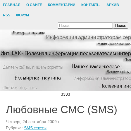
ГЛАВНАЯ
О САЙТЕ
КОММЕНТАРИИ
КОНТАКТЫ
АРХИВ
RSS
ФОРУМ
Поиск
3333
Любовные СМС (SMS)
Четверг, 24 сентября 2009 г.
Рубрика:
SMS тексты