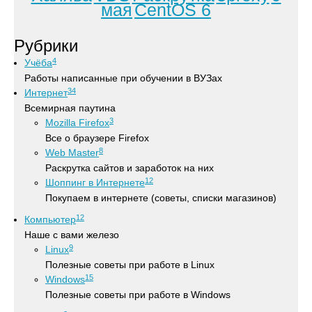
мая
CentOS 6
Рубрики
4
Учёба
Работы написанные при обучении в ВУЗах
34
Интернет
Всемирная паутина
3
Mozilla Firefox
Все о браузере Firefox
8
Web Master
Раскрутка сайтов и заработок на них
12
Шоппинг в Интернете
Покупаем в интернете (советы, списки магазинов)
12
Компьютер
Наше с вами железо
9
Linux
Полезные советы при работе в Linux
15
Windows
Полезные советы при работе в Windows