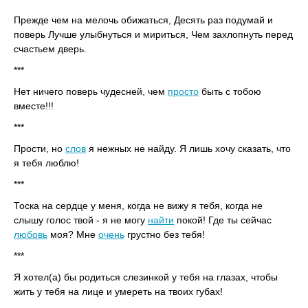
Прежде чем на мелочь обижаться, Десять раз подумай и
поверь Лучше улыбнуться и мириться, Чем захлопнуть перед
счастьем дверь.
***
Нет ничего поверь чудесней, чем
просто
быть с тобою
вместе!!!
***
Прости, но
слов
я нежных не найду. Я лишь хочу сказать, что
я тебя люблю!
***
Тоска на сердце у меня, когда не вижу я тебя, когда не
слышу голос твой - я не могу
найти
покой! Где ты сейчас
любовь
моя? Мне
очень
грустно без тебя!
***
Я хотел(а) бы родиться слезинкой у тебя на глазах, чтобы
жить у тебя на лице и умереть на твоих губах!