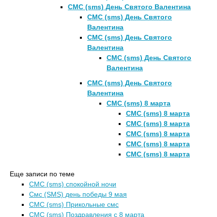
СМС (sms) День Святого Валентина
СМС (sms) День Святого
Валентина
СМС (sms) День Святого
Валентина
СМС (sms) День Святого
Валентина
СМС (sms) День Святого
Валентина
СМС (sms) 8 марта
СМС (sms) 8 марта
СМС (sms) 8 марта
СМС (sms) 8 марта
СМС (sms) 8 марта
СМС (sms) 8 марта
Еще записи по теме
СМС (sms) спокойной ночи
Cмс (SMS) день победы 9 мая
СМС (sms) Прикольные смс
СМС (sms) Поздравления с 8 марта