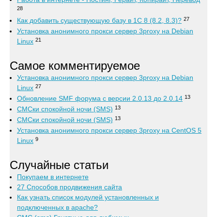
28
27
Как добавить существующую базу в 1С 8 (8.2, 8.3)?
Установка анонимного прокси сервер 3proxy на Debian
21
Linux
Самое комментируемое
Установка анонимного прокси сервер 3proxy на Debian
27
Linux
13
Обновление SMF форума с версии 2.0.13 до 2.0.14
13
СМСки спокойной ночи (SMS)
13
СМСки спокойной ночи (SMS)
Установка анонимного прокси сервер 3proxy на CentOS 5
9
Linux
Случайные статьи
Покупаем в интернете
27 Способов продвижения сайта
Как узнать список модулей установленных и
подключенных в apache?