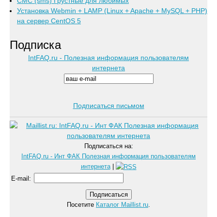
СМС (sms) Грустные для любимых
Установка Webmin + LAMP (Linux + Apache + MySQL + PHP)
на сервер CentOS 5
Подписка
IntFAQ.ru - Полезная информация пользователям
интернета
Подписаться письмом
Подписаться на:
IntFAQ.ru - Инт ФАК Полезная информация пользователям
интернета
|
E-mail
:
Посетите
Каталог Maillist.ru
.