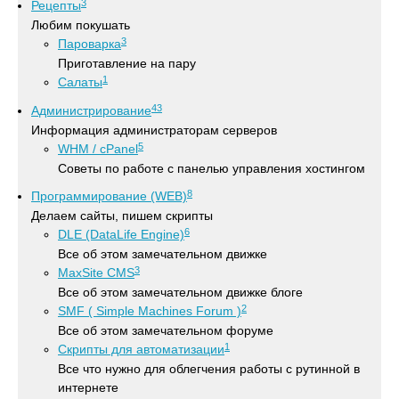
3
Рецепты
Любим покушать
3
Пароварка
Приготавление на пару
1
Салаты
43
Администрирование
Информация администраторам серверов
5
WHM / cPanel
Советы по работе с панелью управления хостингом
8
Программирование (WEB)
Делаем сайты, пишем скрипты
6
DLE (DataLife Engine)
Все об этом замечательном движке
3
MaxSite CMS
Все об этом замечательном движке блоге
2
SMF ( Simple Machines Forum )
Все об этом замечательном форуме
1
Скрипты для автоматизации
Все что нужно для облегчения работы с рутинной в
интернете