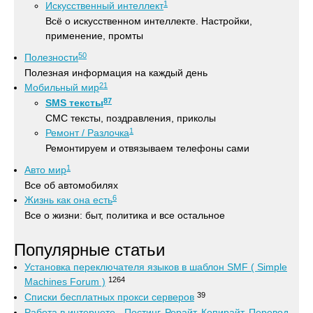
1
Искусственный интеллект
Всё о искусственном интеллекте. Настройки,
применение, промты
50
Полезности
Полезная информация на каждый день
21
Мобильный мир
87
SMS тексты
СМС тексты, поздравления, приколы
1
Ремонт / Разлочка
Ремонтируем и отвязываем телефоны сами
1
Авто мир
Все об автомобилях
6
Жизнь как она есть
Все о жизни: быт, политика и все остальное
Популярные статьи
Установка переключателя языков в шаблон SMF ( Simple
1264
Machines Forum )
39
Списки бесплатных прокси серверов
Работа в интернете - Постинг, Рерайт, Копирайт, Перевод