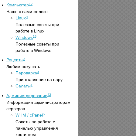
12
Компьютер
Наше с вами железо
9
Linux
Полезные советы при
работе в Linux
15
Windows
Полезные советы при
работе в Windows
3
Рецепты
Любим покушать
3
Пароварка
Приготавление на пару
1
Салаты
43
Администрирование
Информация администраторам
серверов
5
WHM / cPanel
Советы по работе с
панелью управления
хостингом