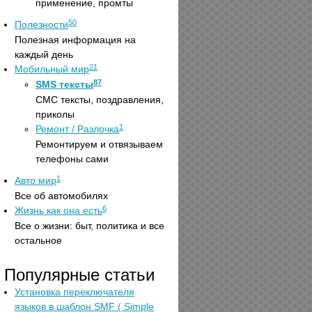
применение, промты
50
Полезности
Полезная информация на
каждый день
21
Мобильный мир
87
SMS тексты
СМС тексты, поздравления,
приколы
1
Ремонт / Разлочка
Ремонтируем и отвязываем
телефоны сами
1
Авто мир
Все об автомобилях
6
Жизнь как она есть
Все о жизни: быт, политика и все
остальное
Популярные статьи
Установка переключателя
языков в шаблон SMF ( Simple