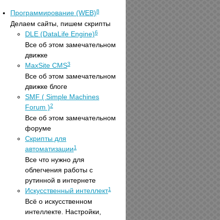
8
Программирование (WEB)
Делаем сайты, пишем скрипты
6
DLE (DataLife Engine)
Все об этом замечательном
движке
3
MaxSite CMS
Все об этом замечательном
движке блоге
SMF ( Simple Machines
2
Forum )
Все об этом замечательном
форуме
Скрипты для
1
автоматизации
Все что нужно для
облегчения работы с
рутинной в интернете
1
Искусственный интеллект
Всё о искусственном
интеллекте. Настройки,