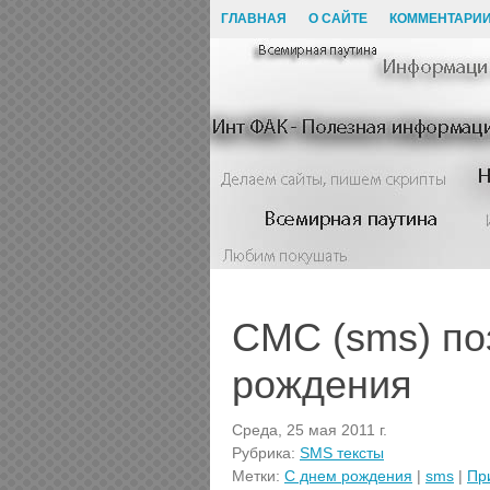
ГЛАВНАЯ
О САЙТЕ
КОММЕНТАРИ
СМС (sms) по
рождения
Среда, 25 мая 2011 г.
Рубрика:
SMS тексты
Метки:
C днем рождения
|
sms
|
Пр