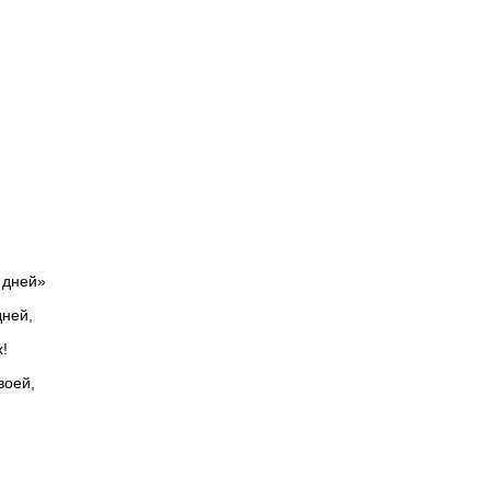
 дней»
дней,
!
воей,