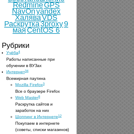
Redmine
GPS
NavOn
yandex
Халява
VDS
Раскрутка
3proxy
9
мая
CentOS 6
Рубрики
4
Учёба
Работы написанные при
обучении в ВУЗах
34
Интернет
Всемирная паутина
3
Mozilla Firefox
Все о браузере Firefox
8
Web Master
Раскрутка сайтов и
заработок на них
12
Шоппинг в Интернете
Покупаем в интернете
(советы, списки магазинов)