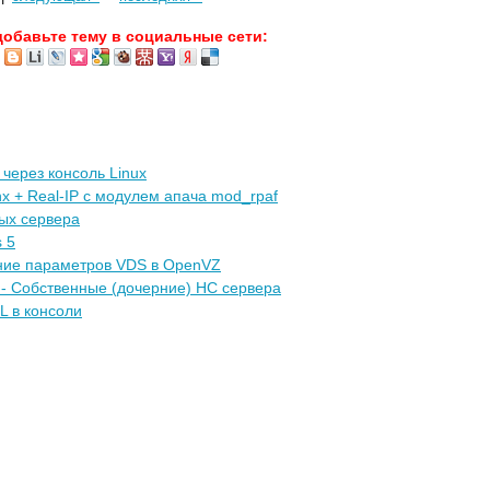
добавьте тему в социальные сети:
через консоль Linux
nx + Real-IP с модулем апача mod_rpaf
ых сервера
 5
ние параметров VDS в OpenVZ
n - Собственные (дочерние) НС сервера
L в консоли