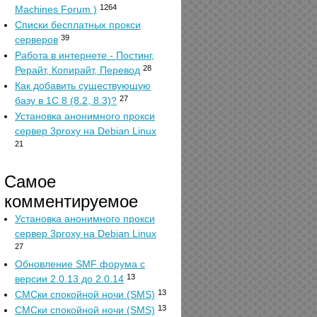
1264
Machines Forum )
Списки бесплатных прокси
39
серверов
Работа в интернете - Постинг,
28
Рерайт, Копирайт, Перевод
Как добавить существующую
27
базу в 1С 8 (8.2, 8.3)?
Установка анонимного прокси
сервер 3proxy на Debian Linux
21
Самое
комментируемое
Установка анонимного прокси
сервер 3proxy на Debian Linux
27
Обновление SMF форума с
13
версии 2.0.13 до 2.0.14
13
СМСки спокойной ночи (SMS)
13
СМСки спокойной ночи (SMS)