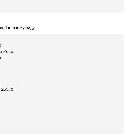
onf к такому виду:


n/ccd

t

255.0"
