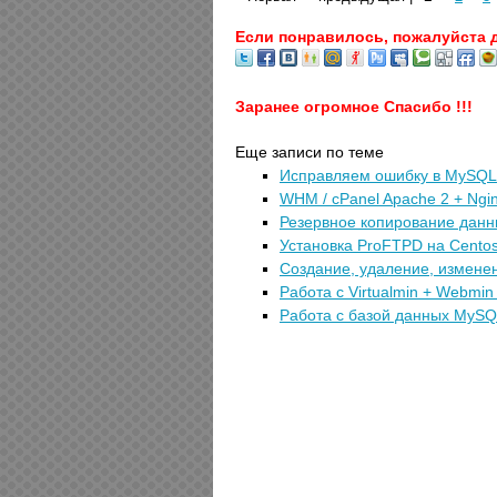
Если понравилось, пожалуйста 
Заранее огромное Спасибо !!!
Еще записи по теме
Исправляем ошибку в MySQL 
WHM / cPanel Apache 2 + Ngi
Резервное копирование данн
Установка ProFTPD на Centos
Создание, удаление, измене
Работа с Virtualmin + Webmi
Работа с базой данных MySQ