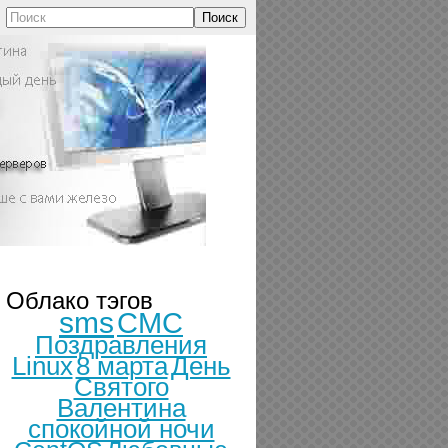
Поиск
Облако тэгов
sms
СМС
Поздравления
Linux
8 марта
День
Святого
Валентина
спокойной ночи