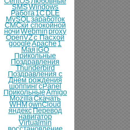
CentOS
Любовные
SMS
Windows
Работа
1С
DLE
MySQL
заработок
СМСки спокойной
ночи
Webmin
proxy
OpenVZ
с Пасхой
google
Apache
1
Мая
iGO
Прикольные
Поздравления
Thunderbird
Поздравления с
Днем рождения
шоппинг
cPanel
Прикольные
Amigo
Mozilla
Скачать
WHM
ownCloud
яндекс
Перевод
навигатор
Virtualmin
восстановление