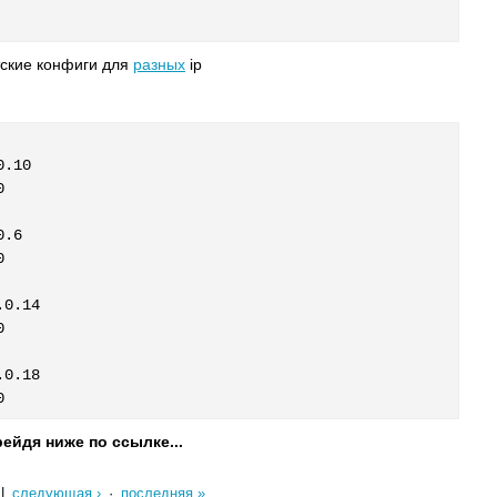
ские конфиги для
разных
ip
.10



.6



0.14



0.18

0
ейдя ниже по ссылке...
|
следующая ›
·
последняя »