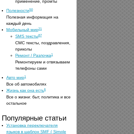
применение, промты
50
Полезности
Полезная информация на
каждый день
21
Мобильный мир
87
SMS тексты
СМС тексты, поздравления,
приколы
1
Ремонт / Разлочка
Ремонтируем и отвязываем
телефоны сами
1
Авто мир
Все об автомобилях
6
Жизнь как она есть
Все о жизни: быт, политика и все
остальное
Популярные статьи
Установка переключателя
языков в шаблон SMF ( Simple