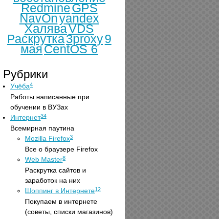
Redmine
GPS
NavOn
yandex
Халява
VDS
Раскрутка
3proxy
9
мая
CentOS 6
Рубрики
4
Учёба
Работы написанные при
обучении в ВУЗах
34
Интернет
Всемирная паутина
3
Mozilla Firefox
Все о браузере Firefox
8
Web Master
Раскрутка сайтов и
заработок на них
12
Шоппинг в Интернете
Покупаем в интернете
(советы, списки магазинов)