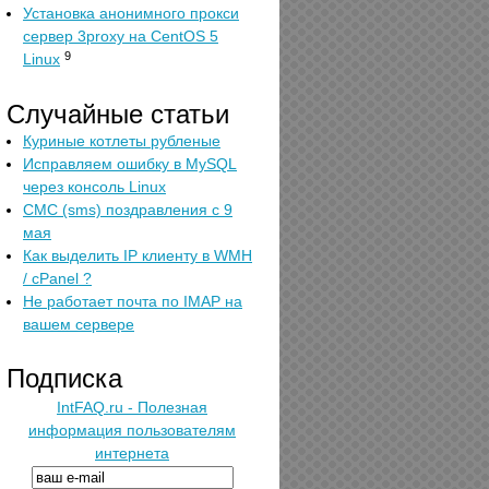
Установка анонимного прокси
сервер 3proxy на CentOS 5
9
Linux
Случайные статьи
Куриные котлеты рубленые
Исправляем ошибку в MySQL
через консоль Linux
СМС (sms) поздравления с 9
мая
Как выделить IP клиенту в WMH
/ cPanel ?
Не работает почта по IMAP на
вашем сервере
Подписка
IntFAQ.ru - Полезная
информация пользователям
интернета