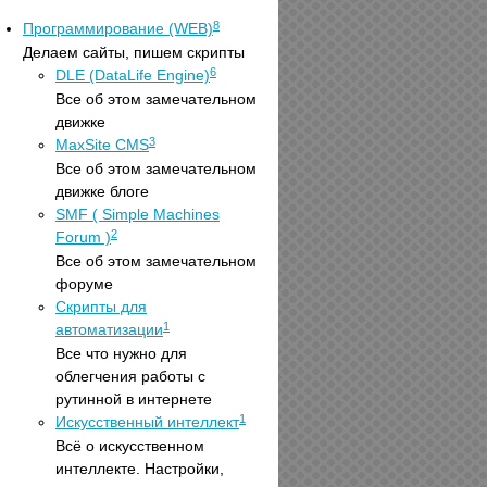
8
Программирование (WEB)
Делаем сайты, пишем скрипты
6
DLE (DataLife Engine)
Все об этом замечательном
движке
3
MaxSite CMS
Все об этом замечательном
движке блоге
SMF ( Simple Machines
2
Forum )
Все об этом замечательном
форуме
Скрипты для
1
автоматизации
Все что нужно для
облегчения работы с
рутинной в интернете
1
Искусственный интеллект
Всё о искусственном
интеллекте. Настройки,