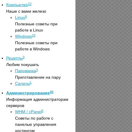
12
Компьютер
Наше с вами железо
9
Linux
Полезные советы при
работе в Linux
15
Windows
Полезные советы при
работе в Windows
3
Рецепты
Любим покушать
3
Пароварка
Приготавление на пару
1
Салаты
43
Администрирование
Информация администраторам
серверов
5
WHM / cPanel
Советы по работе с
панелью управления
хостингом