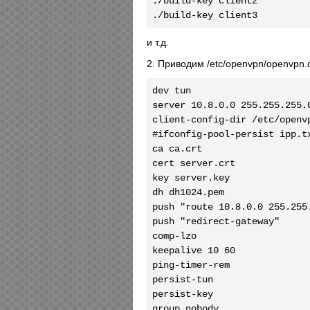
./build-key client2

./build-key client3
и т.д.
2. Приводим /etc/openvpn/openvpn.c
dev tun

server 10.8.0.0 255.255.255.0
client-config-dir /etc/openvp
#ifconfig-pool-persist ipp.tx
ca ca.crt

cert server.crt

key server.key

dh dh1024.pem

push "route 10.8.0.0 255.255.
push "redirect-gateway"

comp-lzo

keepalive 10 60

ping-timer-rem

persist-tun

persist-key

group nobody
