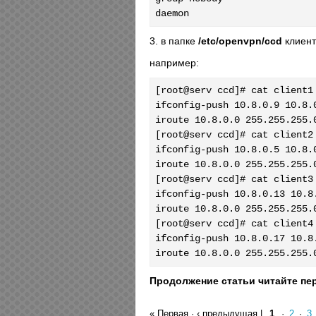
daemon
3. в папке
/etc/openvpn/ccd
клиент
например:
[root@serv ccd]# cat client1

ifconfig-push 10.8.0.9 10.8.0
iroute 10.8.0.0 255.255.255.0
[root@serv ccd]# cat client2

ifconfig-push 10.8.0.5 10.8.0
iroute 10.8.0.0 255.255.255.0
[root@serv ccd]# cat client3

ifconfig-push 10.8.0.13 10.8.
iroute 10.8.0.0 255.255.255.0
[root@serv ccd]# cat client4

ifconfig-push 10.8.0.17 10.8.
iroute 10.8.0.0 255.255.255.
Продолжение статьи читайте пер
« Первая
·
‹ предыдущая
|
1
·
2
·
3