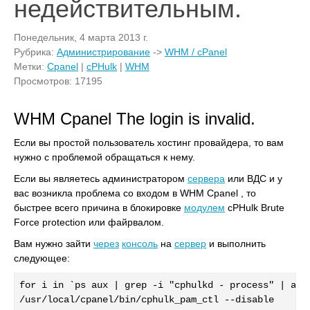
недействительным.
Понедельник, 4 марта 2013 г.
Рубрика:
Администрирование
->
WHM / cPanel
Метки:
Cpanel
|
cPHulk
|
WHM
Просмотров: 17195
WHM Cpanel The login is invalid.
Если вы простой пользователь хостинг провайдера, то вам
нужно с проблемой обращаться к нему.
Если вы являетесь администратором
сервера
или ВДС и у
вас возникла проблема со входом в WHM Cpanel , то
быстрее всего причина в блокировке
модулем
cPHulk Brute
Force protection или файрвалом.
Вам нужно зайти
через
консоль
на
сервер
и выполнить
следующее:
for i in `ps aux | grep -i "cphulkd - process" | awk 
/usr/local/cpanel/bin/cphulk_pam_ctl --disable