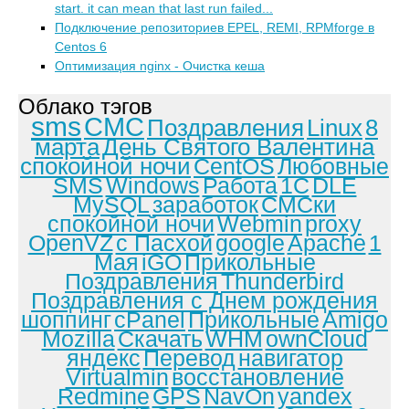
start. it can mean that last run failed...
Подключение репозиториев EPEL, REMI, RPMforge в
Centos 6
Оптимизация nginx - Очистка кеша
Облако тэгов
sms
СМС
Поздравления
Linux
8
марта
День Святого Валентина
спокойной ночи
CentOS
Любовные
SMS
Windows
Работа
1С
DLE
MySQL
заработок
СМСки
спокойной ночи
Webmin
proxy
OpenVZ
с Пасхой
google
Apache
1
Мая
iGO
Прикольные
Поздравления
Thunderbird
Поздравления с Днем рождения
шоппинг
cPanel
Прикольные
Amigo
Mozilla
Скачать
WHM
ownCloud
яндекс
Перевод
навигатор
Virtualmin
восстановление
Redmine
GPS
NavOn
yandex