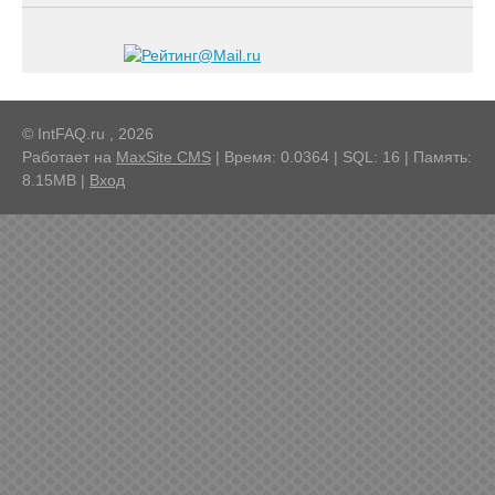
© IntFAQ.ru , 2026
Работает на
MaxSite CMS
| Время: 0.0364 | SQL: 16 | Память:
8.15MB
|
Вход