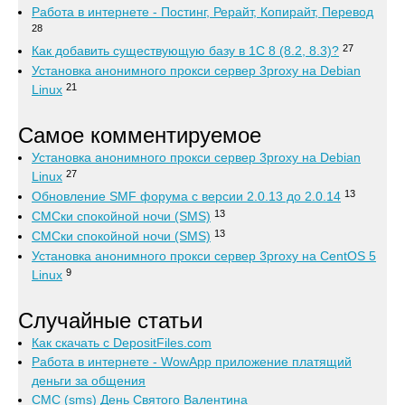
Работа в интернете - Постинг, Рерайт, Копирайт, Перевод
28
27
Как добавить существующую базу в 1С 8 (8.2, 8.3)?
Установка анонимного прокси сервер 3proxy на Debian
21
Linux
Самое комментируемое
Установка анонимного прокси сервер 3proxy на Debian
27
Linux
13
Обновление SMF форума с версии 2.0.13 до 2.0.14
13
СМСки спокойной ночи (SMS)
13
СМСки спокойной ночи (SMS)
Установка анонимного прокси сервер 3proxy на CentOS 5
9
Linux
Случайные статьи
Как скачать с DepositFiles.com
Работа в интернете - WowApp приложение платящий
деньги за общения
СМС (sms) День Святого Валентина