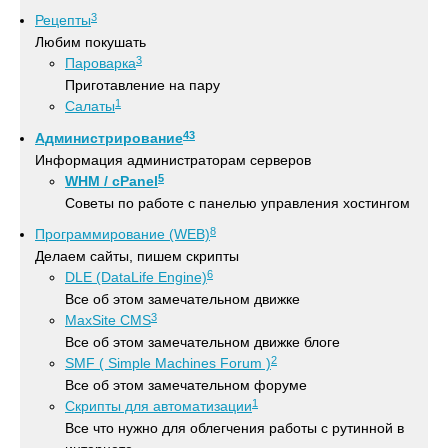
3
Рецепты
Любим покушать
3
Пароварка
Приготавление на пару
1
Салаты
43
Администрирование
Информация администраторам серверов
5
WHM / cPanel
Советы по работе с панелью управления хостингом
8
Программирование (WEB)
Делаем сайты, пишем скрипты
6
DLE (DataLife Engine)
Все об этом замечательном движке
3
MaxSite CMS
Все об этом замечательном движке блоге
2
SMF ( Simple Machines Forum )
Все об этом замечательном форуме
1
Скрипты для автоматизации
Все что нужно для облегчения работы с рутинной в