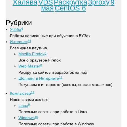
Халява
VDS
Раскрутка
3proxy
9
мая
CentOS 6
Рубрики
4
Учёба
Работы написанные при обучении в ВУЗах
34
Интернет
Всемирная паутина
3
Mozilla Firefox
Все о браузере Firefox
8
Web Master
Раскрутка сайтов и заработок на них
12
Шоппинг в Интернете
Покупаем в интернете (советы, списки магазинов)
12
Компьютер
Наше с вами железо
9
Linux
Полезные советы при работе в Linux
15
Windows
Полезные советы при работе в Windows