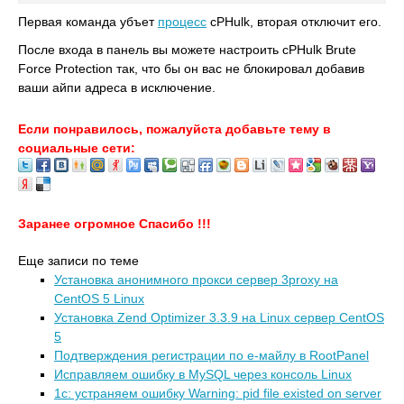
Первая команда убъет
процесс
cPHulk, вторая отключит его.
После входа в панель вы можете настроить cPHulk Brute
Force Protection так, что бы он вас не блокировал добавив
ваши айпи адреса в исключение.
Если понравилось, пожалуйста добавьте тему в
социальные сети:
Заранее огромное Спасибо !!!
Еще записи по теме
Установка анонимного прокси сервер 3proxy на
CentOS 5 Linux
Установка Zend Optimizer 3.3.9 на Linux сервер CentOS
5
Подтверждения регистрации по е-майлу в RootPanel
Исправляем ошибку в MySQL через консоль Linux
1с: устраняем ошибку Warning: pid file existed on server