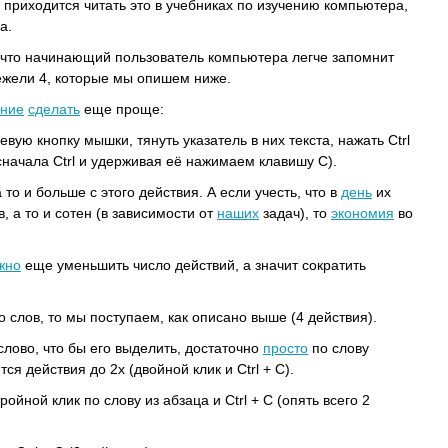
 приходится читать это в учебниках по изучению компьютера,
а.
 что начинающий пользователь компьютера легче запомнит
нежели 4, которые мы опишем ниже.
ание
сделать
еще проще:
евую кнопку мышки, тянуть указатель в них текста, нажать Ctrl
сначала Ctrl и удерживая её нажимаем клавишу С).
 то и больше с этого действия. А если учесть, что в
день
их
, а то и сотен (в зависимости от
наших
задач), то
экономия
во
жно
еще уменьшить число действий, а значит сократить
 слов, то мы поступаем, как описано выше (4 действия).
лово, что бы его выделить, достаточно
просто
по слову
ся действия до 2х (двойной клик и Ctrl + C).
ройной клик по слову из абзаца и Ctrl + C (опять всего 2