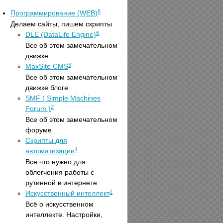
8
Программирование (WEB)
Делаем сайты, пишем скрипты
6
DLE (DataLife Engine)
Все об этом замечательном
движке
3
MaxSite CMS
Все об этом замечательном
движке блоге
SMF ( Simple Machines
2
Forum )
Все об этом замечательном
форуме
Скрипты для
1
автоматизации
Все что нужно для
облегчения работы с
рутинной в интернете
1
Искусственный интеллект
Всё о искусственном
интеллекте. Настройки,