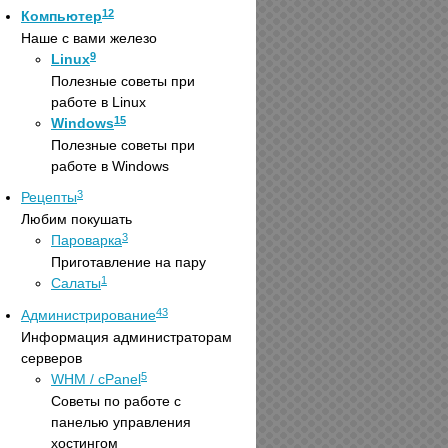
12
Компьютер
Наше с вами железо
9
Linux
Полезные советы при
работе в Linux
15
Windows
Полезные советы при
работе в Windows
3
Рецепты
Любим покушать
3
Пароварка
Приготавление на пару
1
Салаты
43
Администрирование
Информация администраторам
серверов
5
WHM / cPanel
Советы по работе с
панелью управления
хостингом