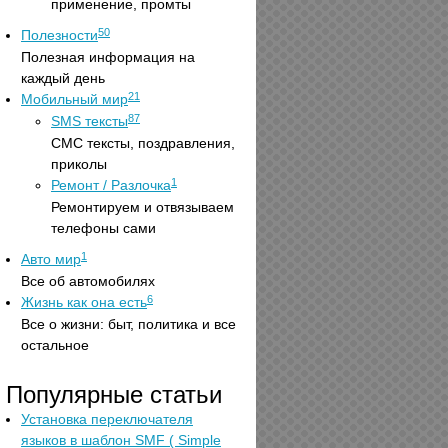
применение, промты
50
Полезности
Полезная информация на
каждый день
21
Мобильный мир
87
SMS тексты
СМС тексты, поздравления,
приколы
1
Ремонт / Разлочка
Ремонтируем и отвязываем
телефоны сами
1
Авто мир
Все об автомобилях
6
Жизнь как она есть
Все о жизни: быт, политика и все
остальное
Популярные статьи
Установка переключателя
языков в шаблон SMF ( Simple