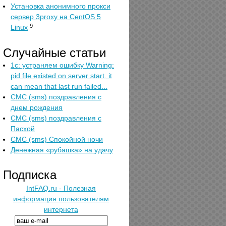
Установка анонимного прокси
сервер 3proxy на CentOS 5
9
Linux
Случайные статьи
1с: устраняем ошибку Warning:
pid file existed on server start. it
can mean that last run failed...
СМС (sms) поздравления с
днем рождения
СМС (sms) поздравления с
Пасхой
СМС (sms) Спокойной ночи
Денежная «рубашка» на удачу
Подписка
IntFAQ.ru - Полезная
информация пользователям
интернета