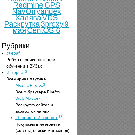
Redmine
GPS
NavOn
yandex
Халява
VDS
Раскрутка
3proxy
9
мая
CentOS 6
Рубрики
4
Учёба
Работы написанные при
обучении в ВУЗах
34
Интернет
Всемирная паутина
3
Mozilla Firefox
Все о браузере Firefox
8
Web Master
Раскрутка сайтов и
заработок на них
12
Шоппинг в Интернете
Покупаем в интернете
(советы, списки магазинов)