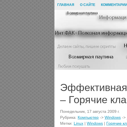
ГЛАВНАЯ
О САЙТЕ
КОММЕНТАРИ
Эффективная 
– Горячие кла
Понедельник, 17 августа 2009 г.
Рубрика:
Компьютер
->
Windows
->
Метки:
Linux
|
Windows
|
Горячие к