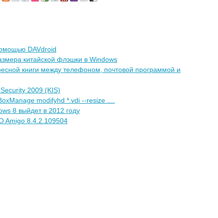
помощью DAVdroid
азмера китайской флэшки в Windows
ресной книги между телефоном, почтовой программой и
Security 2009 (KIS)
oxManage modifyhd *.vdi --resize ....
ws 8 выйдет в 2012 году
O Amigo 8.4.2.109504