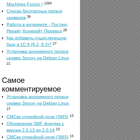
1264
Machines Forum )
Списки бесплатных прокси
39
серверов
Работа в интернете - Постинг,
28
Рерайт, Копирайт, Перевод
Как добавить существующую
27
базу в 1С 8 (8.2, 8.3)?
Установка анонимного прокси
сервер 3proxy на Debian Linux
21
Самое
комментируемое
Установка анонимного прокси
сервер 3proxy на Debian Linux
27
13
СМСки спокойной ночи (SMS)
Обновление SMF форума с
13
версии 2.0.13 до 2.0.14
13
СМСки спокойной ночи (SMS)