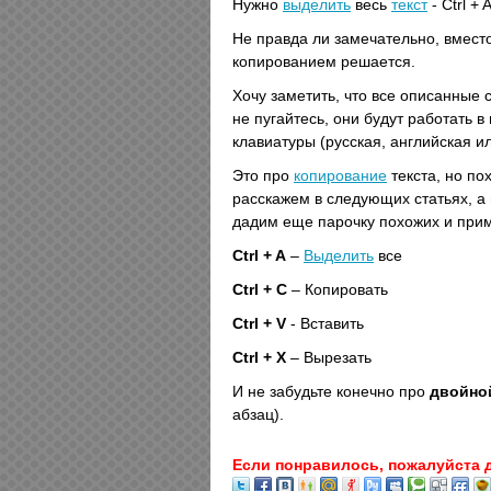
Нужно
выделить
весь
текст
- Ctrl + 
Не правда ли замечательно, вмест
копированием решается.
Хочу заметить, что все описанные 
не пугайтесь, они будут работать в
клавиатуры (русская, английская ил
Это про
копирование
текста, но по
расскажем в следующих статьях, а
дадим еще парочку похожих и при
Ctrl + A
–
Выделить
все
Ctrl + С
– Копировать
Ctrl + V
- Вставить
Ctrl + X
– Вырезать
И не забудьте конечно про
двойно
абзац).
Если понравилось, пожалуйста 