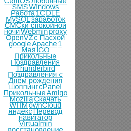
CentOS
Любовные
SMS
Windows
Работа
1С
DLE
MySQL
заработок
СМСки спокойной
ночи
Webmin
proxy
OpenVZ
с Пасхой
google
Apache
1
Мая
iGO
Прикольные
Поздравления
Thunderbird
Поздравления с
Днем рождения
шоппинг
cPanel
Прикольные
Amigo
Mozilla
Скачать
WHM
ownCloud
яндекс
Перевод
навигатор
Virtualmin
восстановление