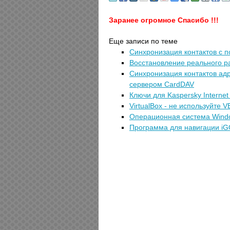
Заранее огромное Спасибо !!!
Еще записи по теме
Синхронизация контактов с 
Восстановление реального р
Синхронизация контактов ад
сервером CardDAV
Ключи для Kaspersky Internet 
VirtualBox - не используйте VB
Операционная система Windo
Программа для навигации iG