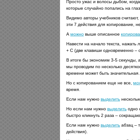
Просто ужас и волосы дыбом, когда
которые случайно попались на глаз
Видимо авторы учебников считают,
эти 7 действия для копирование, 
А
можно
выше описанное
копиров
Навести на начало текста, нажать л
+ C (две клавиши одновременно – 
В итоге бы экономим 3-5 секунды, а
мы проводим по несколько десятков
времени может быть значительная.
Но с копированием еще не все,
мо
время.
Если нам нужно
выделить
несколько
Но если нам нужно
выделить
одно с
быстро кликнуть 2 раза – сокращают
Если нам нужно
выделить
абзац – т
действия).