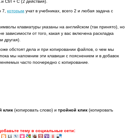
A и Ctrl + C (2 действия).
о 7,
которым
учат в учебниках, всего 2 и любая задача с
символы клавиатуры указаны на английском (так принято), но
 не зависимости от того, какая у вас включена раскладка
и другая).
хоже обстоят дела и при копировании файлов, о чем мы
 пока мы напомним эти клавиши с пояснением и в добавок
меняемых часто поочередно с копирование.
й клик
(копировать слово) и
тройной клик
(копировать
добавьте тему в социальные сети: