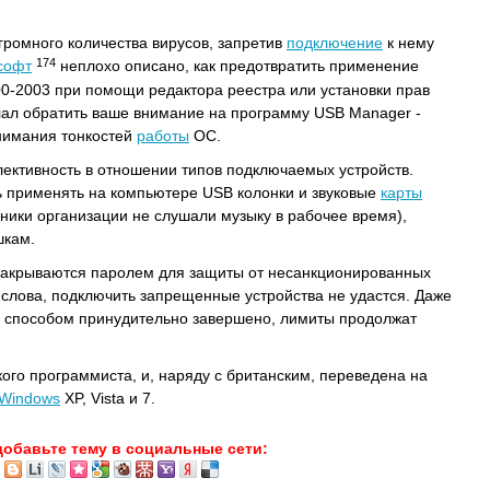
громного количества вирусов, запретив
подключение
к нему
174
софт
неплохо описано, как предотвратить применение
0‐2003 при помощи редактора реестра или установки прав
лал обратить ваше внимание на программу USB Manager -
нимания тонкостей
работы
ОС.
елективность в отношении типов подключаемых устройств.
ь применять на компьютере USB колонки и звуковые
карты
дники организации не слушали музыку в рабочее время),
шкам.
закрываются паролем для защиты от несанкционированных
о слова, подключить запрещенные устройства не удастся. Даже
 способом принудительно завершено, лимиты продолжат
ого программиста, и, наряду с британским, переведена на
Windows
XP, Vista и 7.
добавьте тему в социальные сети: