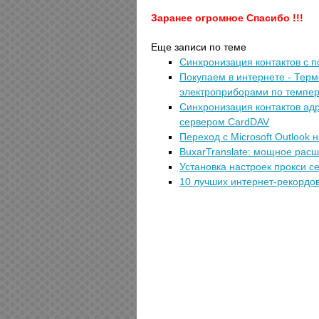
Заранее огромное Спасибо !!!
Еще записи по теме
Синхронизация контактов с 
Покупаем в интернете - Тер
электроприборами по темпер
Синхронизация контактов ад
сервером CardDAV
Переход с Microsoft Outlook н
BuxarTranslate: мощное расш
Установка настроек прокси се
10 лучших интернет-рекордо