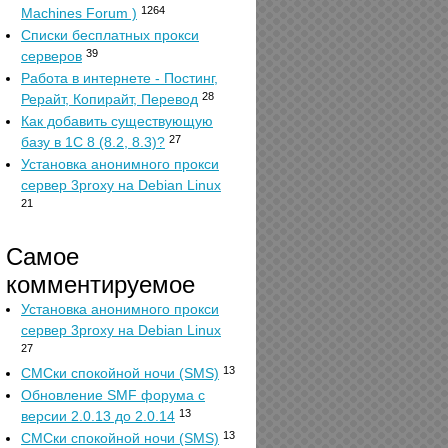
1264
Machines Forum )
Списки бесплатных прокси
39
серверов
Работа в интернете - Постинг,
28
Рерайт, Копирайт, Перевод
Как добавить существующую
27
базу в 1С 8 (8.2, 8.3)?
Установка анонимного прокси
сервер 3proxy на Debian Linux
21
Самое
комментируемое
Установка анонимного прокси
сервер 3proxy на Debian Linux
27
13
СМСки спокойной ночи (SMS)
Обновление SMF форума с
13
версии 2.0.13 до 2.0.14
13
СМСки спокойной ночи (SMS)