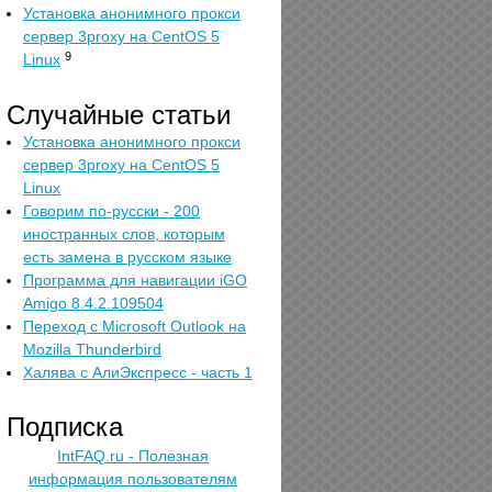
Установка анонимного прокси
сервер 3proxy на CentOS 5
9
Linux
Случайные статьи
Установка анонимного прокси
сервер 3proxy на CentOS 5
Linux
Говорим по-русски - 200
иностранных слов, которым
есть замена в русском языке
Программа для навигации iGO
Amigo 8.4.2.109504
Переход с Microsoft Outlook на
Mozilla Thunderbird
Халява с АлиЭкспресс - часть 1
Подписка
IntFAQ.ru - Полезная
информация пользователям