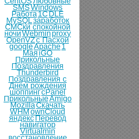
CentOS
Любовные
SMS
Windows
Работа
1С
DLE
MySQL
заработок
СМСки спокойной
ночи
Webmin
proxy
OpenVZ
с Пасхой
google
Apache
1
Мая
iGO
Прикольные
Поздравления
Thunderbird
Поздравления с
Днем рождения
шоппинг
cPanel
Прикольные
Amigo
Mozilla
Скачать
WHM
ownCloud
яндекс
Перевод
навигатор
Virtualmin
восстановление