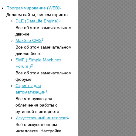
8
Программирование (WEB)
Делаем сайты, пишем скрипты
6
DLE (DataLife Engine)
Все об этом замечательном
движке
3
MaxSite CMS
Все об этом замечательном
движке блоге
SMF ( Simple Machines
2
Forum )
Все об этом замечательном
форуме
Скрипты для
1
автоматизации
Все что нужно для
облегчения работы с
рутинной в интернете
1
Искусственный интеллект
Всё о искусственном
интеллекте. Настройки,