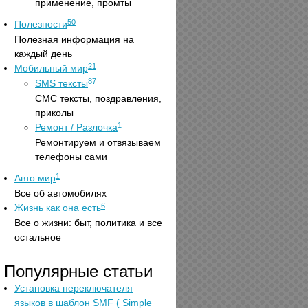
применение, промты
50
Полезности
Полезная информация на
каждый день
21
Мобильный мир
87
SMS тексты
СМС тексты, поздравления,
приколы
1
Ремонт / Разлочка
Ремонтируем и отвязываем
телефоны сами
1
Авто мир
Все об автомобилях
6
Жизнь как она есть
Все о жизни: быт, политика и все
остальное
Популярные статьи
Установка переключателя
языков в шаблон SMF ( Simple