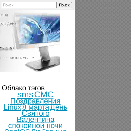
Поиск
Облако тэгов
sms
СМС
Поздравления
Linux
8 марта
День
Святого
Валентина
спокойной ночи