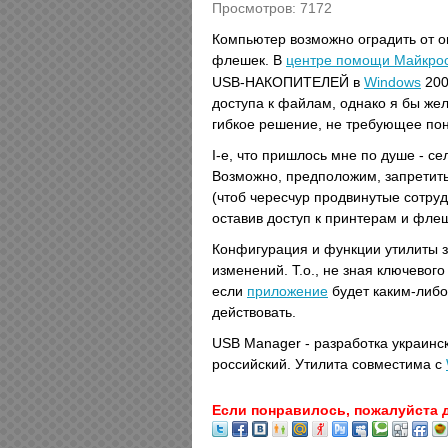
Просмотров: 7172
Компьютер возможно оградить от о
флешек. В
центре помощи Майкро
USB‐НАКОПИТЕЛЕЙ в
Windows
200
доступа к файлам, однако я бы же
гибкое решение, не требующее по
I-е, что пришлось мне по душе - с
Возможно, предположим, запретит
(чтоб чересчур продвинутые сотру
оставив доступ к принтерам и фле
Конфигурация и функции утилиты 
изменений. Т.о., не зная ключевог
если
приложение
будет каким‐либо
действовать.
USB Manager - разработка украинск
российский. Утилита совместима с
Если понравилось, пожалуйста 