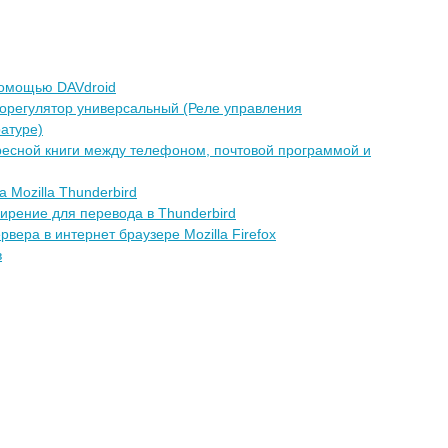
помощью DAVdroid
морегулятор универсальный (Реле управления
атуре)
ресной книги между телефоном, почтовой программой и
а Mozilla Thunderbird
ирение для перевода в Thunderbird
рвера в интернет браузере Mozilla Firefox
в