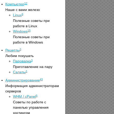
12
Компьютер
Наше с вами железо
9
Linux
Полезные советы при
работе в Linux
15
Windows
Полезные советы при
работе в Windows
3
Рецепты
Любим покушать
3
Пароварка
Приготавление на пару
1
Салаты
43
Администрирование
Информация администраторам
серверов
5
WHM / cPanel
Советы по работе с
панелью управления
хостингом