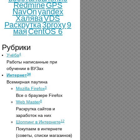
Redmine
GPS
NavOn
yandex
Халява
VDS
Раскрутка
3proxy
9
мая
CentOS 6
Рубрики
4
Учёба
Работы написанные при
обучении в ВУЗах
34
Интернет
Всемирная паутина
3
Mozilla Firefox
Все о браузере Firefox
8
Web Master
Раскрутка сайтов и
заработок на них
12
Шоппинг в Интернете
Покупаем в интернете
(советы, списки магазинов)