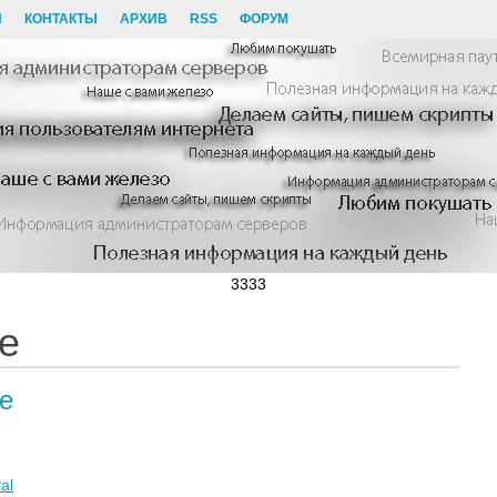
И
КОНТАКТЫ
АРХИВ
RSS
ФОРУМ
3333
e
е
al