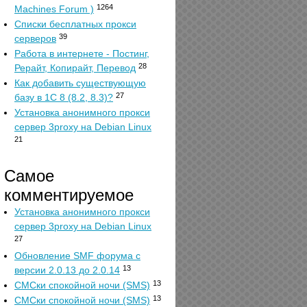
1264
Machines Forum )
Списки бесплатных прокси
39
серверов
Работа в интернете - Постинг,
28
Рерайт, Копирайт, Перевод
Как добавить существующую
27
базу в 1С 8 (8.2, 8.3)?
Установка анонимного прокси
сервер 3proxy на Debian Linux
21
Самое
комментируемое
Установка анонимного прокси
сервер 3proxy на Debian Linux
27
Обновление SMF форума с
13
версии 2.0.13 до 2.0.14
13
СМСки спокойной ночи (SMS)
13
СМСки спокойной ночи (SMS)