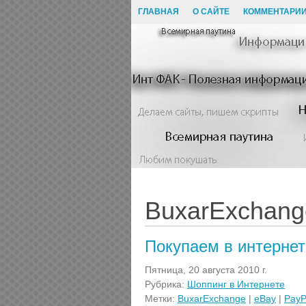
ГЛАВНАЯ
О САЙТЕ
КОММЕНТАРИ
BuxarExchang
Покупаем в интернет
Пятница, 20 августа 2010 г.
Рубрика:
Шоппинг в Интернете
Метки:
BuxarExchange
|
eBay
|
PayP