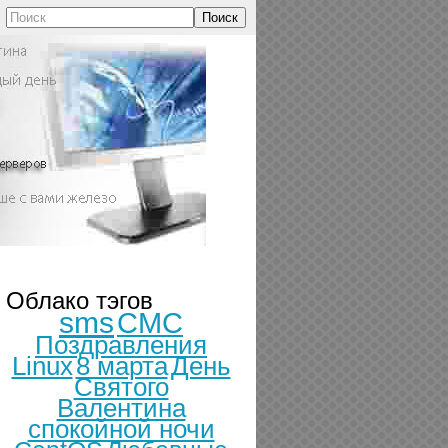
Поиск
Облако тэгов
sms
СМС
Поздравления
Linux
8 марта
День
Святого
Валентина
спокойной ночи