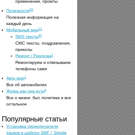
применение, промты
50
Полезности
Полезная информация на
каждый день
21
Мобильный мир
87
SMS тексты
СМС тексты, поздравления,
приколы
1
Ремонт / Разлочка
Ремонтируем и отвязываем
телефоны сами
1
Авто мир
Все об автомобилях
6
Жизнь как она есть
Все о жизни: быт, политика и все
остальное
Популярные статьи
Установка переключателя
языков в шаблон SMF ( Simple