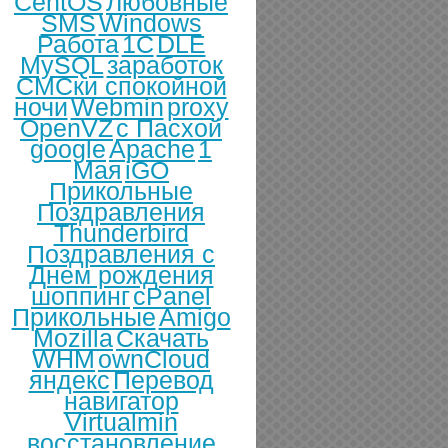
CentOS
Любовные
SMS
Windows
Работа
1С
DLE
MySQL
заработок
СМСки спокойной
ночи
Webmin
proxy
OpenVZ
с Пасхой
google
Apache
1
Мая
iGO
Прикольные
Поздравления
Thunderbird
Поздравления с
Днем рождения
шоппинг
cPanel
Прикольные
Amigo
Mozilla
Скачать
WHM
ownCloud
яндекс
Перевод
навигатор
Virtualmin
восстановление