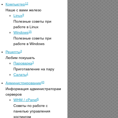
12
Компьютер
Наше с вами железо
9
Linux
Полезные советы при
работе в Linux
15
Windows
Полезные советы при
работе в Windows
3
Рецепты
Любим покушать
3
Пароварка
Приготавление на пару
1
Салаты
43
Администрирование
Информация администраторам
серверов
5
WHM / cPanel
Советы по работе с
панелью управления
хостингом