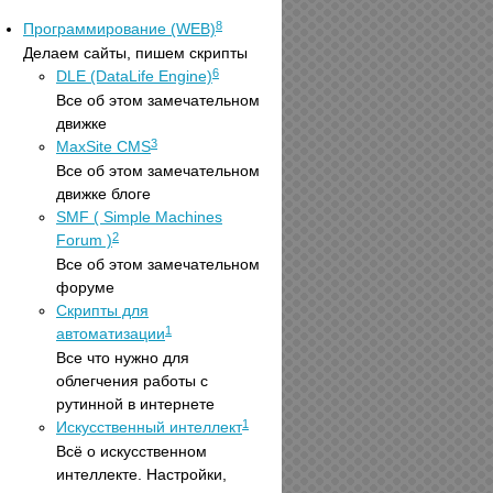
8
Программирование (WEB)
Делаем сайты, пишем скрипты
6
DLE (DataLife Engine)
Все об этом замечательном
движке
3
MaxSite CMS
Все об этом замечательном
движке блоге
SMF ( Simple Machines
2
Forum )
Все об этом замечательном
форуме
Скрипты для
1
автоматизации
Все что нужно для
облегчения работы с
рутинной в интернете
1
Искусственный интеллект
Всё о искусственном
интеллекте. Настройки,