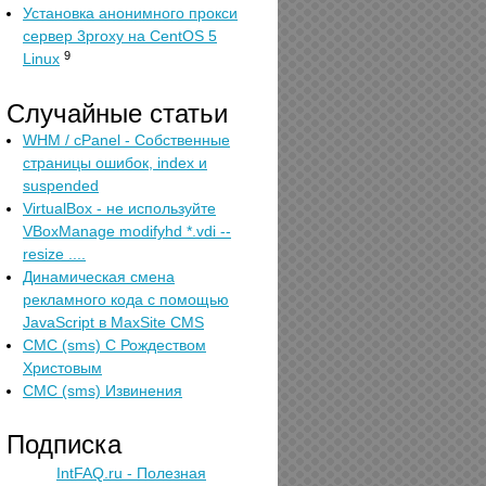
Установка анонимного прокси
сервер 3proxy на CentOS 5
9
Linux
Случайные статьи
WHM / cPanel - Собственные
страницы ошибок, index и
suspended
VirtualBox - не используйте
VBoxManage modifyhd *.vdi --
resize ....
Динамическая смена
рекламного кода с помощью
JavaScript в MaxSite CMS
СМС (sms) С Рождеством
Христовым
СМС (sms) Извинения
Подписка
IntFAQ.ru - Полезная