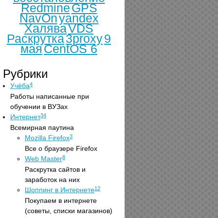
Redmine
GPS
NavOn
yandex
Халява
VDS
Раскрутка
3proxy
9
мая
CentOS 6
Рубрики
4
Учёба
Работы написанные при
обучении в ВУЗах
34
Интернет
Всемирная паутина
3
Mozilla Firefox
Все о браузере Firefox
8
Web Master
Раскрутка сайтов и
заработок на них
12
Шоппинг в Интернете
Покупаем в интернете
(советы, списки магазинов)