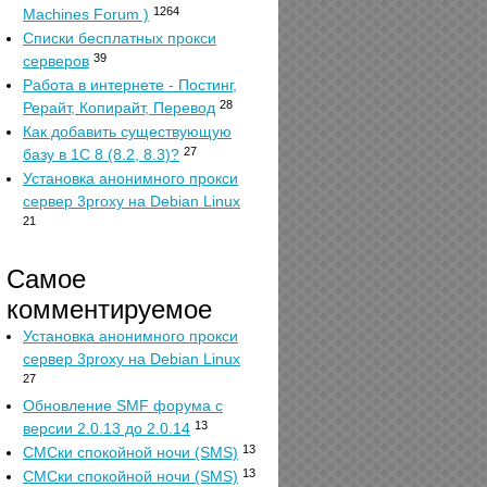
1264
Machines Forum )
Списки бесплатных прокси
39
серверов
Работа в интернете - Постинг,
28
Рерайт, Копирайт, Перевод
Как добавить существующую
27
базу в 1С 8 (8.2, 8.3)?
Установка анонимного прокси
сервер 3proxy на Debian Linux
21
Самое
комментируемое
Установка анонимного прокси
сервер 3proxy на Debian Linux
27
Обновление SMF форума с
13
версии 2.0.13 до 2.0.14
13
СМСки спокойной ночи (SMS)
13
СМСки спокойной ночи (SMS)