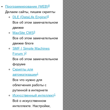
8
Программирование (WEB)
Делаем сайты, пишем скрипты
6
DLE (DataLife Engine)
Все об этом замечательном
движке
3
MaxSite CMS
Все об этом замечательном
движке блоге
SMF ( Simple Machines
2
Forum )
Все об этом замечательном
форуме
Скрипты для
1
автоматизации
Все что нужно для
облегчения работы с
рутинной в интернете
1
Искусственный интеллект
Всё о искусственном
интеллекте. Настройки,