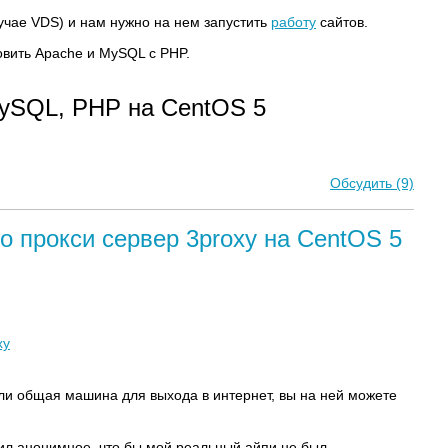
учае VDS) и нам нужно на нем запустить
работу
сайтов.
овить Apache и MySQL с PHP.
MySQL, PHP на CentOS 5
Обсудить (9)
о прокси сервер 3proxy на CentOS 5
xy
ли общая машина для выхода в интернет, вы на ней можете
ил анонимное, что бы мой реальный айпи не был