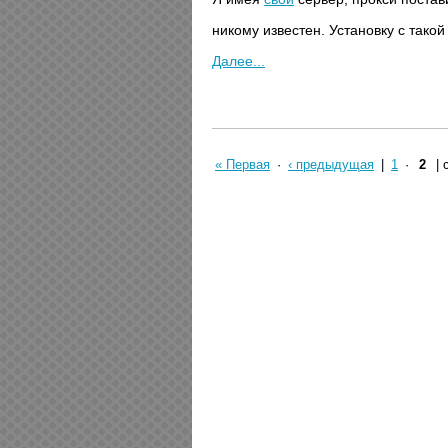
никому известен. Установку с тако
Далее...
« Первая
·
‹ предыдущая
|
1
·
2
|