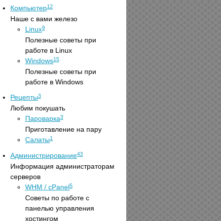
12
Компьютер
Наше с вами железо
9
Linux
Полезные советы при
работе в Linux
15
Windows
Полезные советы при
работе в Windows
3
Рецепты
Любим покушать
3
Пароварка
Приготавление на пару
1
Салаты
43
Администрирование
Информация администраторам
серверов
5
WHM / cPanel
Советы по работе с
панелью управления
хостингом