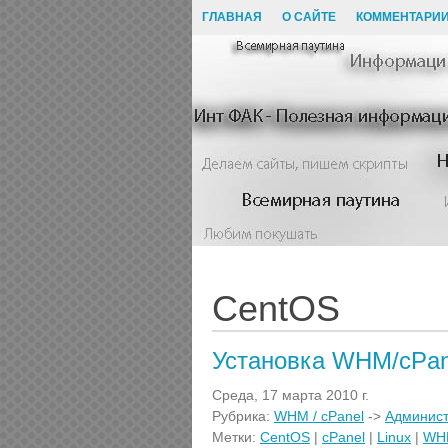
ГЛАВНАЯ
О САЙТЕ
КОММЕНТАРИ
CentOS
Установка WHM/cPane
Среда, 17 марта 2010 г.
Рубрика:
WHM / cPanel
->
Админис
Метки:
CentOS
|
cPanel
|
Linux
|
WH