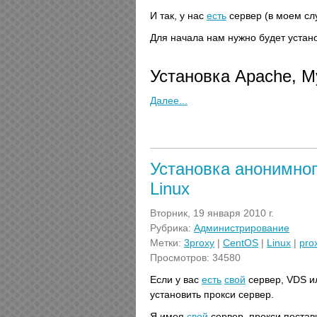
И так, у нас
есть
сервер (в моем сл
Для начала нам нужно будет устан
Установка Apache, 
Далее...
Установка анонимног
Linux
Вторник, 19 января 2010 г.
Рубрика:
Администрирование
Метки:
3proxy
|
CentOS
|
Linux
|
pro
Просмотров: 34580
Если у вас
есть
свой
сервер, VDS и
установить прокси сервер.
Я имея
свой
сервер, прокси постав