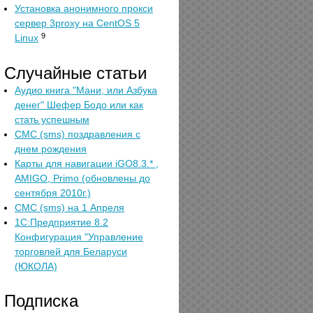
Установка анонимного прокси
сервер 3proxy на CentOS 5
9
Linux
Случайные статьи
Аудио книга "Мани, или Азбука
денег" Шефер Бодо или как
стать успешным
СМС (sms) поздравления с
днем рождения
Карты для навигации iGO8.3.* ,
AMIGO, Primo (обновлены до
сентября 2010г.)
СМС (sms) на 1 Апреля
1С:Предприятие 8.2
Конфигурация "Управление
торговлей для Беларуси
(ЮКОЛА)
Подписка