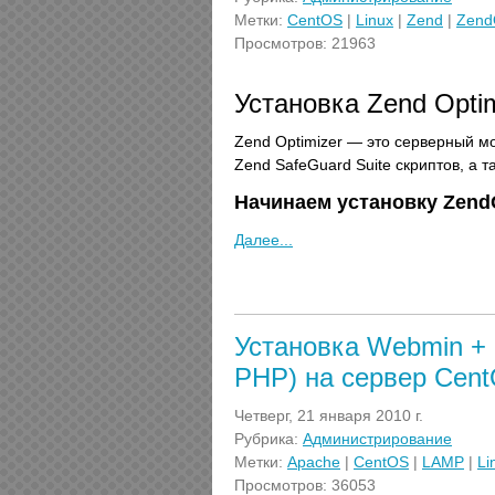
Метки:
CentOS
|
Linux
|
Zend
|
Zend
Просмотров: 21963
Установка Zend Optim
Zend Optimizer — это серверный м
Zend SafeGuard Suite скриптов, а 
Начинаем установку ZendO
Далее...
Установка Webmin + 
PHP) на сервер Cen
Четверг, 21 января 2010 г.
Рубрика:
Администрирование
Метки:
Apache
|
CentOS
|
LAMP
|
Li
Просмотров: 36053