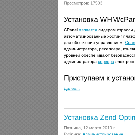
Просмотров: 17503
Установка WHM/cPane
CPanel
является
лидером отрасли 
автоматизированные хостинг плат
для облегчения управлением.
Cpan
администратора, реселлера, конеч
уровней обеспечивают безопасность
администратора
сервера
электронн
Приступаем к устано
Далее...
Установка Zend Optim
Пятница, 12 марта 2010 г.
Рубрика:
Администрирование