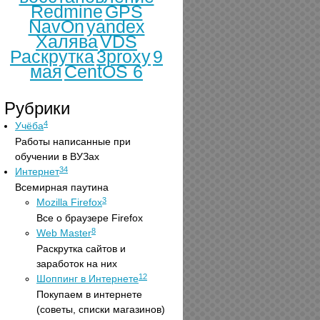
Redmine
GPS
NavOn
yandex
Халява
VDS
Раскрутка
3proxy
9
мая
CentOS 6
Рубрики
4
Учёба
Работы написанные при
обучении в ВУЗах
34
Интернет
Всемирная паутина
3
Mozilla Firefox
Все о браузере Firefox
8
Web Master
Раскрутка сайтов и
заработок на них
12
Шоппинг в Интернете
Покупаем в интернете
(советы, списки магазинов)