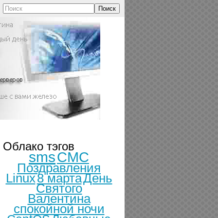
Поиск
Облако тэгов
sms
СМС
Поздравления
Linux
8 марта
День
Святого
Валентина
спокойной ночи