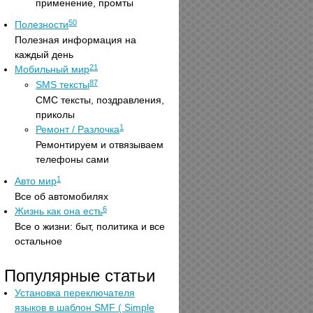
применение, промты
50
Полезности
Полезная информация на
каждый день
21
Мобильный мир
87
SMS тексты
СМС тексты, поздравления,
приколы
1
Ремонт / Разлочка
Ремонтируем и отвязываем
телефоны сами
1
Авто мир
Все об автомобилях
6
Жизнь как она есть
Все о жизни: быт, политика и все
остальное
Популярные статьи
Установка переключателя
языков в шаблон SMF ( Simple