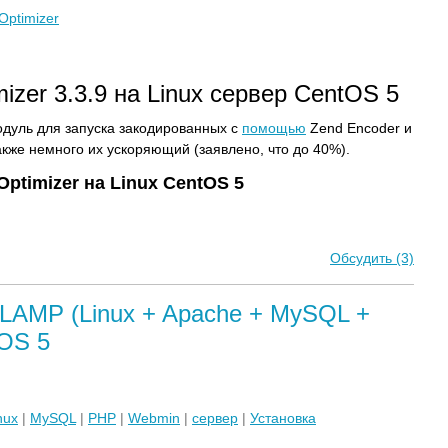
Optimizer
izer 3.3.9 на Linux сервер CentOS 5
одуль для запуска закодированных с
помощью
Zend Encoder и
также немного их ускоряющий (заявлено, что до 40%).
ptimizer на Linux CentOS 5
Обсудить (3)
LAMP (Linux + Apache + MySQL +
tOS 5
nux
|
MySQL
|
PHP
|
Webmin
|
сервер
|
Установка