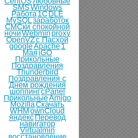
CentOS
Любовные
SMS
Windows
Работа
1С
DLE
MySQL
заработок
СМСки спокойной
ночи
Webmin
proxy
OpenVZ
с Пасхой
google
Apache
1
Мая
iGO
Прикольные
Поздравления
Thunderbird
Поздравления с
Днем рождения
шоппинг
cPanel
Прикольные
Amigo
Mozilla
Скачать
WHM
ownCloud
яндекс
Перевод
навигатор
Virtualmin
восстановление