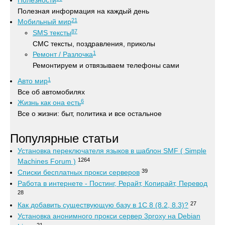
Полезности
Полезная информация на каждый день
21
Мобильный мир
87
SMS тексты
СМС тексты, поздравления, приколы
1
Ремонт / Разлочка
Ремонтируем и отвязываем телефоны сами
1
Авто мир
Все об автомобилях
6
Жизнь как она есть
Все о жизни: быт, политика и все остальное
Популярные статьи
Установка переключателя языков в шаблон SMF ( Simple
1264
Machines Forum )
39
Списки бесплатных прокси серверов
Работа в интернете - Постинг, Рерайт, Копирайт, Перевод
28
27
Как добавить существующую базу в 1С 8 (8.2, 8.3)?
Установка анонимного прокси сервер 3proxy на Debian
21