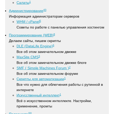
1
Салаты
43
Администрирование
Информация администраторам серверов
5
WHM / cPanel
Советы по работе с панелью управления хостингом
8
Программирование (WEB)
Делаем сайты, пишем скрипты
6
DLE (DataLife Engine)
Все об этом замечательном движке
3
MaxSite CMS
Все об этом замечательном движке блоге
2
SMF ( Simple Machines Forum )
Все об этом замечательном форуме
1
Скрипты для автоматизации
Все что нужно для облегчения работы с рутинной в
интернете
1
Искусственный интеллект
Всё о искусственном интеллекте. Настройки,
применение, промты
50