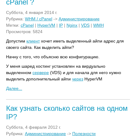
cPanel ?
Суббота, 4 января 2014 г.
Рубрика:
WHM / cPanel
->
Администрирование
Метки:
cPanel
|
HyperVM
|
IP
|
Nginx
|
VDS
|
WMH
Просмотров: 5824
Допустим
клиент
хочет иметь выделенный айпи адрес для
своего сайта. Как выделить айпи?
Начну с того, что объясню всю конфигурацию.
У меня шаред хостинг установлен на вирдуально
выделенном
сервере
(VDS) и для начала для него нужно
выделить дополнительный айпи
через
HyperVM
Далее...
Как узнать сколько сайтов на одном
IP?
Суббота, 4 февраля 2012 г.
Рубрика:
Администрирование
->
Полезности