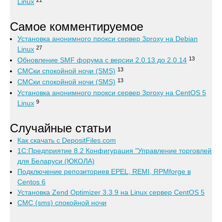
Linux
Самое комментируемое
Установка анонимного прокси сервер 3proxy на Debian
27
Linux
13
Обновление SMF форума с версии 2.0.13 до 2.0.14
13
СМСки спокойной ночи (SMS)
13
СМСки спокойной ночи (SMS)
Установка анонимного прокси сервер 3proxy на CentOS 5
9
Linux
Случайные статьи
Как скачать с DepositFiles.com
1С:Предприятие 8.2 Конфигурация "Управление торговлей
для Беларуси (ЮКОЛА)
Подключение репозиториев EPEL, REMI, RPMforge в
Centos 6
Установка Zend Optimizer 3.3.9 на Linux сервер CentOS 5
СМС (sms) спокойной ночи