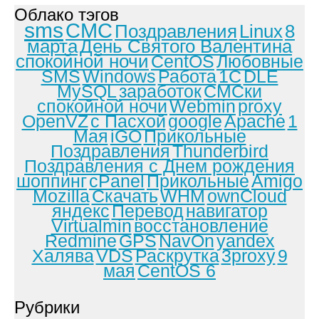
Облако тэгов
sms
СМС
Поздравления
Linux
8
марта
День Святого Валентина
спокойной ночи
CentOS
Любовные
SMS
Windows
Работа
1С
DLE
MySQL
заработок
СМСки
спокойной ночи
Webmin
proxy
OpenVZ
с Пасхой
google
Apache
1
Мая
iGO
Прикольные
Поздравления
Thunderbird
Поздравления с Днем рождения
шоппинг
cPanel
Прикольные
Amigo
Mozilla
Скачать
WHM
ownCloud
яндекс
Перевод
навигатор
Virtualmin
восстановление
Redmine
GPS
NavOn
yandex
Халява
VDS
Раскрутка
3proxy
9
мая
CentOS 6
Рубрики