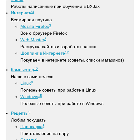
Работы написанные при обучении в ВУЗах
34
Интернет
Всемирная паутина
3
Mozilla Firefox
Все о браузере Firefox
8
Web Master
Раскрутка сайтов и заработок на них
12
Шоппинг в Интернете
Покупаем в интернете (советы, списки магазинов)
12
Компьютер
Наше с вами железо
9
Linux
Полезные советы при работе в Linux
15
Windows
Полезные советы при работе в Windows
3
Рецепты
Любим покушать
3
Пароварка
Приготавление на пару
1