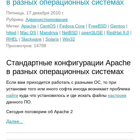
в разных операционных системах
Пятница, 17 декабря 2010 г.
Рубрика:
Администрирование
Метки:
Apache
|
CentOS
|
Fedora Core
|
FreeBSD
|
Gentoo
|
httpd
|
Mac OS
|
Mandriva
|
NetBSD
|
openSUSE
|
RedHat 9.0
|
RHEL
|
Slackware
|
Solaris
|
Win32
Просмотров: 14788
Стандартные конфигурации Apache
в разных операционных системах
Если вам приходится работать с разными ОС, то при
установке того или иного софта иногда возникает проблема
найти
куда что установилось и где искать файлы
настроек
данного ПО.
Сегодня поговорим об Apache 2
Далее...