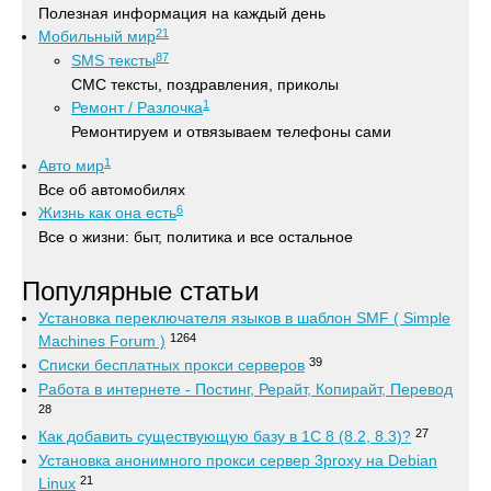
Полезная информация на каждый день
21
Мобильный мир
87
SMS тексты
СМС тексты, поздравления, приколы
1
Ремонт / Разлочка
Ремонтируем и отвязываем телефоны сами
1
Авто мир
Все об автомобилях
6
Жизнь как она есть
Все о жизни: быт, политика и все остальное
Популярные статьи
Установка переключателя языков в шаблон SMF ( Simple
1264
Machines Forum )
39
Списки бесплатных прокси серверов
Работа в интернете - Постинг, Рерайт, Копирайт, Перевод
28
27
Как добавить существующую базу в 1С 8 (8.2, 8.3)?
Установка анонимного прокси сервер 3proxy на Debian
21
Linux