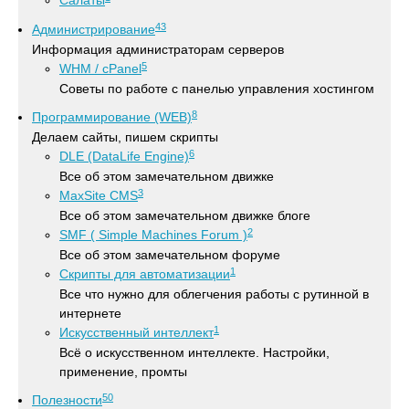
Салаты
43
Администрирование
Информация администраторам серверов
5
WHM / cPanel
Советы по работе с панелью управления хостингом
8
Программирование (WEB)
Делаем сайты, пишем скрипты
6
DLE (DataLife Engine)
Все об этом замечательном движке
3
MaxSite CMS
Все об этом замечательном движке блоге
2
SMF ( Simple Machines Forum )
Все об этом замечательном форуме
1
Скрипты для автоматизации
Все что нужно для облегчения работы с рутинной в
интернете
1
Искусственный интеллект
Всё о искусственном интеллекте. Настройки,
применение, промты
50
Полезности