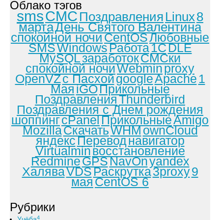
Облако тэгов
sms
СМС
Поздравления
Linux
8
марта
День Святого Валентина
спокойной ночи
CentOS
Любовные
SMS
Windows
Работа
1С
DLE
MySQL
заработок
СМСки
спокойной ночи
Webmin
proxy
OpenVZ
с Пасхой
google
Apache
1
Мая
iGO
Прикольные
Поздравления
Thunderbird
Поздравления с Днем рождения
шоппинг
cPanel
Прикольные
Amigo
Mozilla
Скачать
WHM
ownCloud
яндекс
Перевод
навигатор
Virtualmin
восстановление
Redmine
GPS
NavOn
yandex
Халява
VDS
Раскрутка
3proxy
9
мая
CentOS 6
Рубрики
4
Учёба