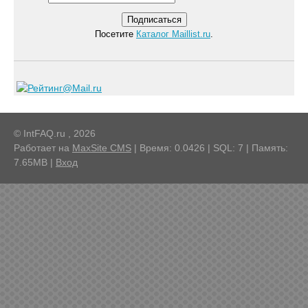
Посетите
Каталог Maillist.ru
.
© IntFAQ.ru , 2026
Работает на
MaxSite CMS
| Время: 0.0426 | SQL: 7 | Память:
7.65MB
|
Вход