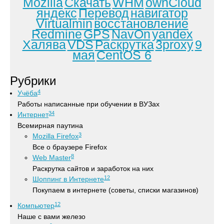
Mozilla
Скачать
WHM
ownCloud
яндекс
Перевод
навигатор
Virtualmin
восстановление
Redmine
GPS
NavOn
yandex
Халява
VDS
Раскрутка
3proxy
9
мая
CentOS 6
Рубрики
4
Учёба
Работы написанные при обучении в ВУЗах
34
Интернет
Всемирная паутина
3
Mozilla Firefox
Все о браузере Firefox
8
Web Master
Раскрутка сайтов и заработок на них
12
Шоппинг в Интернете
Покупаем в интернете (советы, списки магазинов)
12
Компьютер
Наше с вами железо