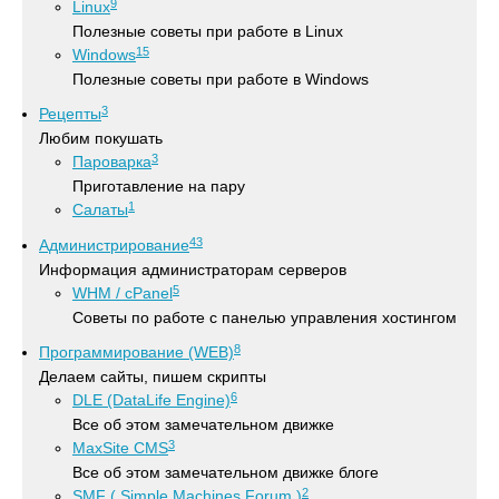
9
Linux
Полезные советы при работе в Linux
15
Windows
Полезные советы при работе в Windows
3
Рецепты
Любим покушать
3
Пароварка
Приготавление на пару
1
Салаты
43
Администрирование
Информация администраторам серверов
5
WHM / cPanel
Советы по работе с панелью управления хостингом
8
Программирование (WEB)
Делаем сайты, пишем скрипты
6
DLE (DataLife Engine)
Все об этом замечательном движке
3
MaxSite CMS
Все об этом замечательном движке блоге
2
SMF ( Simple Machines Forum )