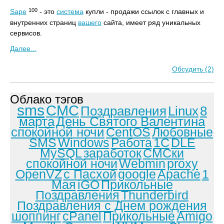
100
Sape
- это
система
купли - продажи ссылок с главных и
внутренних страниц
вашего
сайта, имеет ряд уникальных
сервисов.
Далее...
Обсудить (2)
Облако тэгов
sms
СМС
Поздравления
Linux
8
марта
День Святого Валентина
спокойной ночи
CentOS
Любовные
SMS
Windows
Работа
1С
DLE
MySQL
заработок
СМСки
спокойной ночи
Webmin
proxy
OpenVZ
с Пасхой
google
Apache
1
Мая
iGO
Прикольные
Поздравления
Thunderbird
Поздравления с Днем рождения
шоппинг
cPanel
Прикольные
Amigo