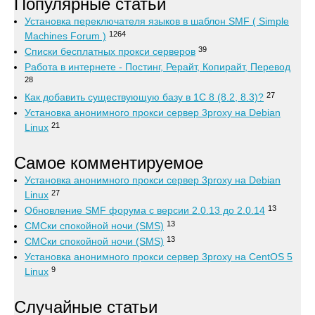
Популярные статьи
Установка переключателя языков в шаблон SMF ( Simple
1264
Machines Forum )
39
Списки бесплатных прокси серверов
Работа в интернете - Постинг, Рерайт, Копирайт, Перевод
28
27
Как добавить существующую базу в 1С 8 (8.2, 8.3)?
Установка анонимного прокси сервер 3proxy на Debian
21
Linux
Самое комментируемое
Установка анонимного прокси сервер 3proxy на Debian
27
Linux
13
Обновление SMF форума с версии 2.0.13 до 2.0.14
13
СМСки спокойной ночи (SMS)
13
СМСки спокойной ночи (SMS)
Установка анонимного прокси сервер 3proxy на CentOS 5
9
Linux
Случайные статьи