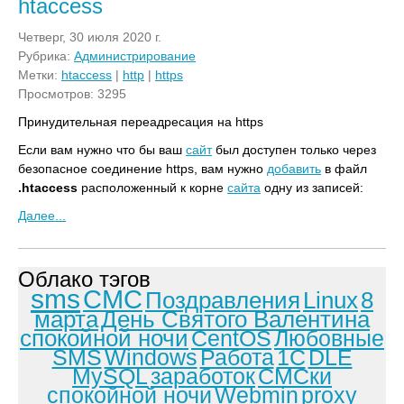
htaccess
Четверг, 30 июля 2020 г.
Рубрика:
Администрирование
Метки:
htaccess
|
http
|
https
Просмотров: 3295
Принудительная переадресация на https
Если вам нужно что бы ваш
сайт
был доступен только через
безопасное соединение https, вам нужно
добавить
в файл
.htaccess
расположенный к корне
сайта
одну из записей:
Далее...
Облако тэгов
sms
СМС
Поздравления
Linux
8
марта
День Святого Валентина
спокойной ночи
CentOS
Любовные
SMS
Windows
Работа
1С
DLE
MySQL
заработок
СМСки
спокойной ночи
Webmin
proxy