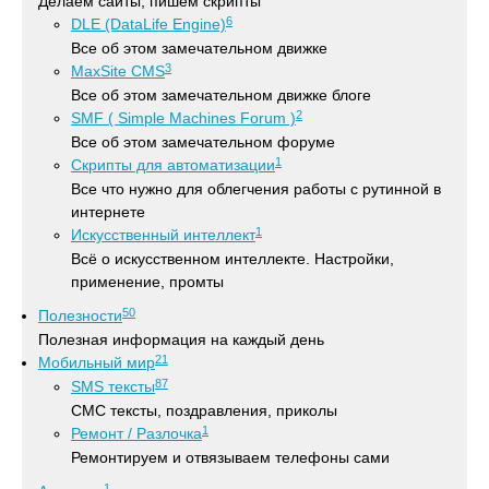
Делаем сайты, пишем скрипты
6
DLE (DataLife Engine)
Все об этом замечательном движке
3
MaxSite CMS
Все об этом замечательном движке блоге
2
SMF ( Simple Machines Forum )
Все об этом замечательном форуме
1
Скрипты для автоматизации
Все что нужно для облегчения работы с рутинной в
интернете
1
Искусственный интеллект
Всё о искусственном интеллекте. Настройки,
применение, промты
50
Полезности
Полезная информация на каждый день
21
Мобильный мир
87
SMS тексты
СМС тексты, поздравления, приколы
1
Ремонт / Разлочка
Ремонтируем и отвязываем телефоны сами
1