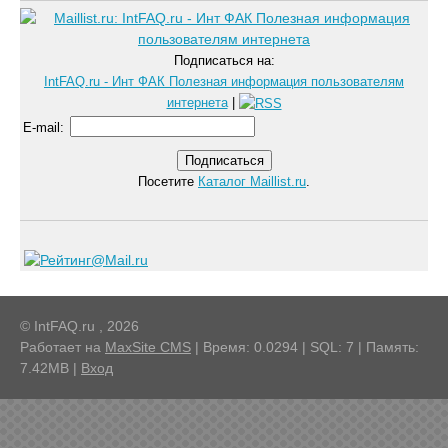
Подписаться на:
IntFAQ.ru - Инт ФАК Полезная информация пользователям
интернета
|
E-mail
:
Посетите
Каталог Maillist.ru
.
© IntFAQ.ru , 2026
Работает на
MaxSite CMS
| Время: 0.0294 | SQL: 7 | Память:
7.42MB
|
Вход