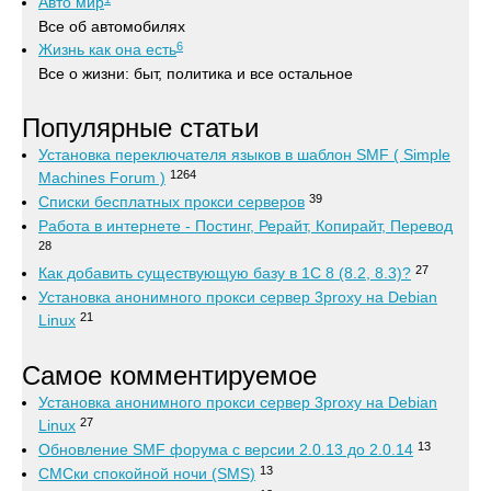
Авто мир
Все об автомобилях
6
Жизнь как она есть
Все о жизни: быт, политика и все остальное
Популярные статьи
Установка переключателя языков в шаблон SMF ( Simple
1264
Machines Forum )
39
Списки бесплатных прокси серверов
Работа в интернете - Постинг, Рерайт, Копирайт, Перевод
28
27
Как добавить существующую базу в 1С 8 (8.2, 8.3)?
Установка анонимного прокси сервер 3proxy на Debian
21
Linux
Самое комментируемое
Установка анонимного прокси сервер 3proxy на Debian
27
Linux
13
Обновление SMF форума с версии 2.0.13 до 2.0.14
13
СМСки спокойной ночи (SMS)