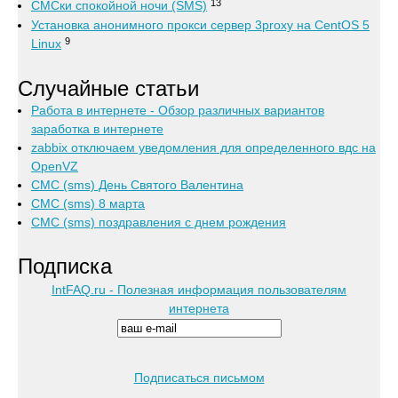
13
СМСки спокойной ночи (SMS)
Установка анонимного прокси сервер 3proxy на CentOS 5
9
Linux
Случайные статьи
Работа в интернете - Обзор различных вариантов
заработка в интернете
zabbix отключаем уведомления для определенного вдс на
OpenVZ
СМС (sms) День Святого Валентина
СМС (sms) 8 марта
СМС (sms) поздравления с днем рождения
Подписка
IntFAQ.ru - Полезная информация пользователям
интернета
Подписаться письмом