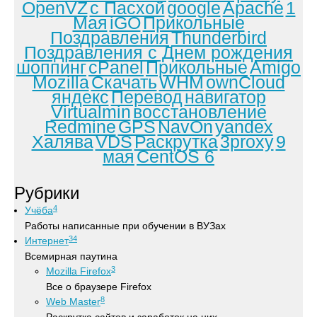
OpenVZ
с Пасхой
google
Apache
1
Мая
iGO
Прикольные
Поздравления
Thunderbird
Поздравления с Днем рождения
шоппинг
cPanel
Прикольные
Amigo
Mozilla
Скачать
WHM
ownCloud
яндекс
Перевод
навигатор
Virtualmin
восстановление
Redmine
GPS
NavOn
yandex
Халява
VDS
Раскрутка
3proxy
9
мая
CentOS 6
Рубрики
4
Учёба
Работы написанные при обучении в ВУЗах
34
Интернет
Всемирная паутина
3
Mozilla Firefox
Все о браузере Firefox
8
Web Master