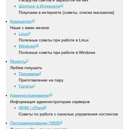
Раскрутка сайтов и заработок на них
12
Шоппинг в Интернете
Покупаем в интернете (советы, списки магазинов)
12
Компьютер
Наше с вами железо
9
Linux
Полезные советы при работе в Linux
15
Windows
Полезные советы при работе в Windows
3
Рецепты
Любим покушать
3
Пароварка
Приготавление на пару
1
Салаты
43
Администрирование
Информация администраторам серверов
5
WHM / cPanel
Советы по работе с панелью управления хостингом
8
Программирование (WEB)