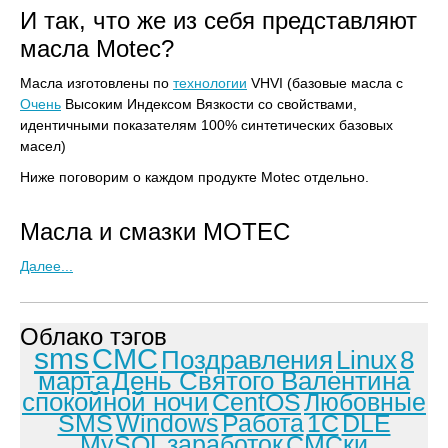
И так, что же из себя представляют
масла Motec?
Масла изготовлены по
технологии
VHVI (базовые масла с
Очень
Высоким Индексом Вязкости со свойствами,
идентичными показателям 100% синтетических базовых
масел)
Ниже поговорим о каждом продукте Motec отдельно.
Масла и cмазки MOTEC
Далее...
Облако тэгов
sms
СМС
Поздравления
Linux
8
марта
День Святого Валентина
спокойной ночи
CentOS
Любовные
SMS
Windows
Работа
1С
DLE
MySQL
заработок
СМСки