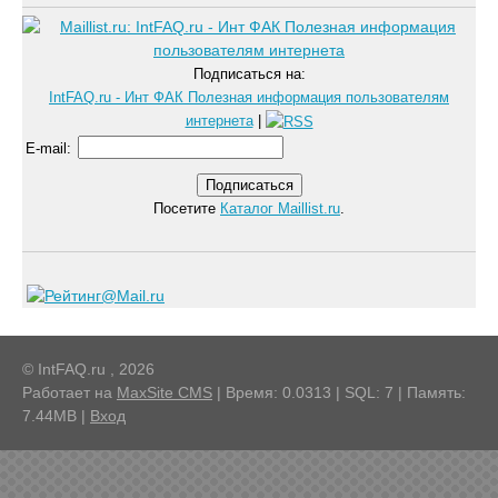
Подписаться на:
IntFAQ.ru - Инт ФАК Полезная информация пользователям
интернета
|
E-mail
:
Посетите
Каталог Maillist.ru
.
© IntFAQ.ru , 2026
Работает на
MaxSite CMS
| Время: 0.0313 | SQL: 7 | Память:
7.44MB
|
Вход