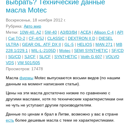
выбрать? Технические данные
масла Motec
Воскресенье, 18 ноября 2012 г.
Рубрика:
Авто мир
Метки:
10W-40. A2
|
5W-40
|
A3/B3/B4
|
ACEA
|
Allison C-4
|
API
|
Cat TO-2
|
CF-4/SJ
|
CLASSIC
|
DEXTRON II D
|
DIESEL
ULTRA
|
GEAR OIL. ATF DX II
|
GL-5
|
HELIOS
|
MAN 271
|
MB
228.1/229.1
|
MIL-L-2105D
|
Motec
|
SEMI SYNTHETIC
|
SF/CD
|
SG/CD
|
SJ/CF
|
SL/CF
|
SYNTHETIC
|
Voith G 607
|
VOLVO
VDS
|
VW 501/505
Просмотров: 17478
Масла
фирмы
Motec выпускаются восьми видов (по нашим
данным на момент написания статьи).
Цены на эти масла достаточно низкие по сравнению с
другими маслами, хотя по техническим характеристикам они
не чуть не уступают другим производителям.
Данные по ценам я брал в Литве, возможно у вас в стране
есть
более дешевые масла с теми хе характеристиками.