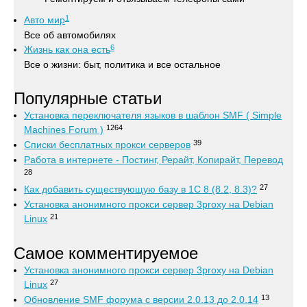
1
Авто мир
Все об автомобилях
6
Жизнь как она есть
Все о жизни: быт, политика и все остальное
Популярные статьи
Установка переключателя языков в шаблон SMF ( Simple
1264
Machines Forum )
39
Списки бесплатных прокси серверов
Работа в интернете - Постинг, Рерайт, Копирайт, Перевод
28
27
Как добавить существующую базу в 1С 8 (8.2, 8.3)?
Установка анонимного прокси сервер 3proxy на Debian
21
Linux
Самое комментируемое
Установка анонимного прокси сервер 3proxy на Debian
27
Linux
13
Обновление SMF форума с версии 2.0.13 до 2.0.14