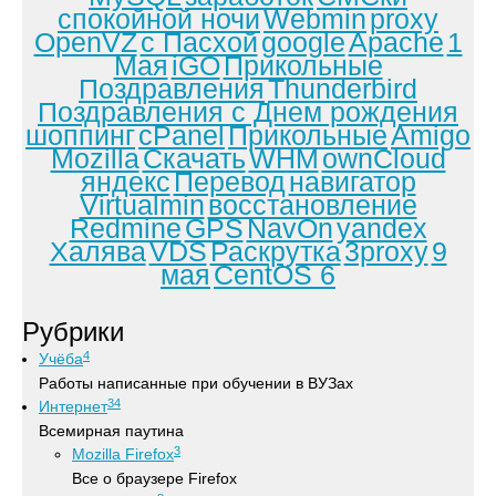
спокойной ночи
Webmin
proxy
OpenVZ
с Пасхой
google
Apache
1
Мая
iGO
Прикольные
Поздравления
Thunderbird
Поздравления с Днем рождения
шоппинг
cPanel
Прикольные
Amigo
Mozilla
Скачать
WHM
ownCloud
яндекс
Перевод
навигатор
Virtualmin
восстановление
Redmine
GPS
NavOn
yandex
Халява
VDS
Раскрутка
3proxy
9
мая
CentOS 6
Рубрики
4
Учёба
Работы написанные при обучении в ВУЗах
34
Интернет
Всемирная паутина
3
Mozilla Firefox
Все о браузере Firefox