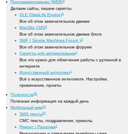
8
Программирование (WEB)
Делаем сайты, пишем скрипты
6
DLE (DataLife Engine)
Все об этом замечательном движке
3
MaxSite CMS
Все об этом замечательном движке блоге
2
SMF ( Simple Machines Forum )
Все об этом замечательном форуме
1
Скрипты для автоматизации
Все что нужно для облегчения работы с рутинной в
интернете
1
Искусственный интеллект
Всё о искусственном интеллекте. Настройки,
применение, промты
50
Полезности
Полезная информация на каждый день
21
Мобильный мир
87
SMS тексты
СМС тексты, поздравления, приколы
1
Ремонт / Разлочка
Ремонтируем и отвязываем телефоны сами