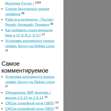
1264
Machines Forum )
Списки бесплатных прокси
39
серверов
Работа в интернете - Постинг,
28
Рерайт, Копирайт, Перевод
Как добавить существующую
27
базу в 1С 8 (8.2, 8.3)?
Установка анонимного прокси
сервер 3proxy на Debian Linux
21
Самое
комментируемое
Установка анонимного прокси
сервер 3proxy на Debian Linux
27
Обновление SMF форума с
13
версии 2.0.13 до 2.0.14
13
СМСки спокойной ночи (SMS)
13
СМСки спокойной ночи (SMS)