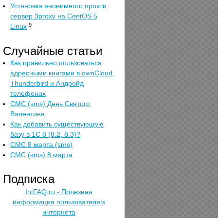
Установка анонимного прокси
сервер 3proxy на CentOS 5
9
Linux
Случайные статьи
Как правильно пользоваться
адресными книгами в ownCloud,
Thunderbird и Андройд
телефонах
СМС (sms) День Святого
Валентина
Как добавить существующую
базу в 1С 8 (8.2, 8.3)?
СМС 8 марта (sms)
СМС (sms) 8 марта
Подписка
IntFAQ.ru - Полезная
информация пользователям
интернета