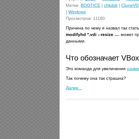
Метки:
BOOTICE
|
chkdsk
|
CloneVD
|
Windows
Просмотров: 11180
Причина по чему я назвал так стат
modifyhd *.vdi --resize ....
может пр
данными.
Что обозначает VBoxMa
Это команда для увеличения
разм
Так почему она так страшна?
Далее...