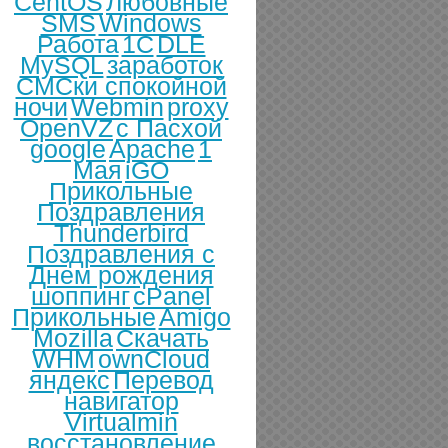
CentOS
Любовные
SMS
Windows
Работа
1С
DLE
MySQL
заработок
СМСки спокойной
ночи
Webmin
proxy
OpenVZ
с Пасхой
google
Apache
1
Мая
iGO
Прикольные
Поздравления
Thunderbird
Поздравления с
Днем рождения
шоппинг
cPanel
Прикольные
Amigo
Mozilla
Скачать
WHM
ownCloud
яндекс
Перевод
навигатор
Virtualmin
восстановление