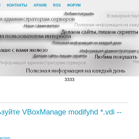
И
КОНТАКТЫ
АРХИВ
RSS
ФОРУМ
3333
ьзуйте VBoxManage modifyhd *.vdi --
ьютер