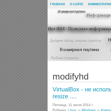
ГЛАВНАЯ
О САЙТЕ
КОММЕНТАРИ
modifyhd
VirtualBox - не испол
resize ....
Пятница, 11 июля 2014 г.
Рубрика:
Linux
->
Windows
->
Комп