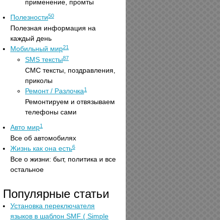
применение, промты
50
Полезности
Полезная информация на
каждый день
21
Мобильный мир
87
SMS тексты
СМС тексты, поздравления,
приколы
1
Ремонт / Разлочка
Ремонтируем и отвязываем
телефоны сами
1
Авто мир
Все об автомобилях
6
Жизнь как она есть
Все о жизни: быт, политика и все
остальное
Популярные статьи
Установка переключателя
языков в шаблон SMF ( Simple