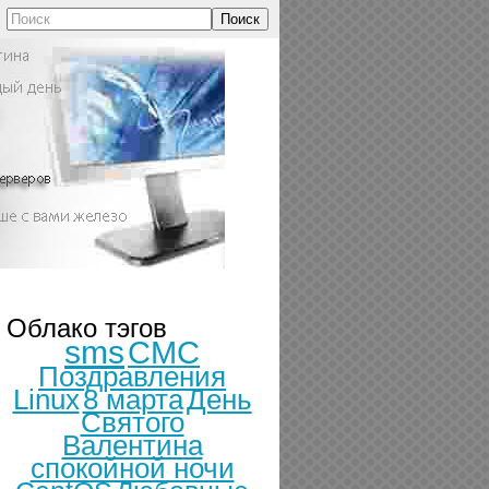
Поиск
Облако тэгов
sms
СМС
Поздравления
Linux
8 марта
День
Святого
Валентина
спокойной ночи