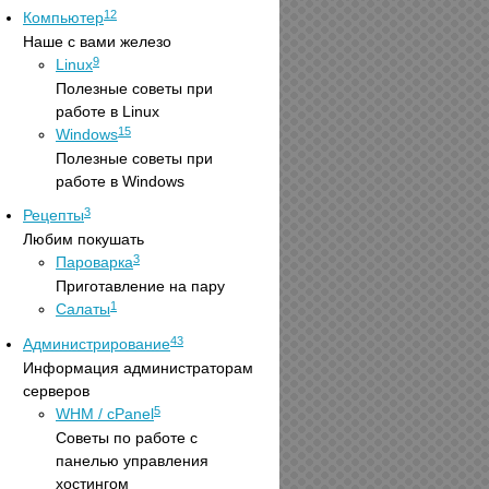
12
Компьютер
Наше с вами железо
9
Linux
Полезные советы при
работе в Linux
15
Windows
Полезные советы при
работе в Windows
3
Рецепты
Любим покушать
3
Пароварка
Приготавление на пару
1
Салаты
43
Администрирование
Информация администраторам
серверов
5
WHM / cPanel
Советы по работе с
панелью управления
хостингом