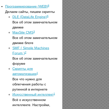
8
Программирование (WEB)
Делаем сайты, пишем скрипты
6
DLE (DataLife Engine)
Все об этом замечательном
движке
3
MaxSite CMS
Все об этом замечательном
движке блоге
SMF ( Simple Machines
2
Forum )
Все об этом замечательном
форуме
Скрипты для
1
автоматизации
Все что нужно для
облегчения работы с
рутинной в интернете
1
Искусственный интеллект
Всё о искусственном
интеллекте. Настройки,