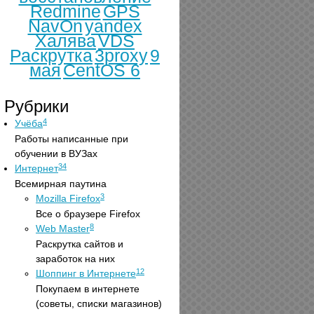
Redmine
GPS
NavOn
yandex
Халява
VDS
Раскрутка
3proxy
9
мая
CentOS 6
Рубрики
4
Учёба
Работы написанные при
обучении в ВУЗах
34
Интернет
Всемирная паутина
3
Mozilla Firefox
Все о браузере Firefox
8
Web Master
Раскрутка сайтов и
заработок на них
12
Шоппинг в Интернете
Покупаем в интернете
(советы, списки магазинов)