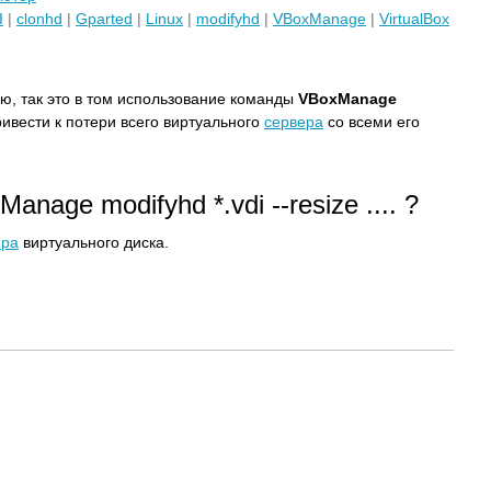
I
|
clonhd
|
Gparted
|
Linux
|
modifyhd
|
VBoxManage
|
VirtualBox
ью, так это в том использование команды
VBoxManage
ивести к потери всего виртуального
сервера
со всеми его
nage modifyhd *.vdi --resize .... ?
ера
виртуального диска.