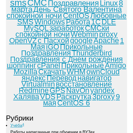
sms
СМС
Поздравления
Linux
8
марта
День Святого Валентина
спокойной ночи
CentOS
Любовные
SMS
Windows
Работа
1С
DLE
MySQL
заработок
СМСки
спокойной ночи
Webmin
proxy
OpenVZ
с Пасхой
google
Apache
1
Мая
iGO
Прикольные
Поздравления
Thunderbird
Поздравления с Днем рождения
шоппинг
cPanel
Прикольные
Amigo
Mozilla
Скачать
WHM
ownCloud
яндекс
Перевод
навигатор
Virtualmin
восстановление
Redmine
GPS
NavOn
yandex
Халява
VDS
Раскрутка
3proxy
9
мая
CentOS 6
Рубрики
4
Учёба
Работы написанные при обучении в ВУЗах