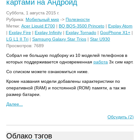
картами на Андройд
Суббота, 1 августа 2015 г.
Рубрика:
Мобильный мир
->
Полезности
Метки:
Acer Liquid E700
|
BQ BQS-3500 Princeto
|
Explay Atom
|
Explay Fire
|
Explay Infinity
|
Explay Tornado
|
GooPhone X1+
|
LG L1 II Tri
|
Samsung Galaxy Star Trios
|
Star U930
Просмотров: 7689
Собрал не большую подборку из 10 моделей телефонов в
которых поддерживается одновременная
работа
3х сим карт.
Со списком можете ознакомиться ниже.
Кроме названия модели добавлены характеристики по
оперативной (RAM) и постоянной (ROM) памяти, а так же
размер батареи.
Далее...
Обсудить (2)
Облако тэгов