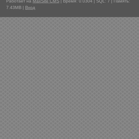
Работает на
MaxSite CMS
| Время: 0.0304 | SQL: 7 | Память:
7.43MB
|
Вход