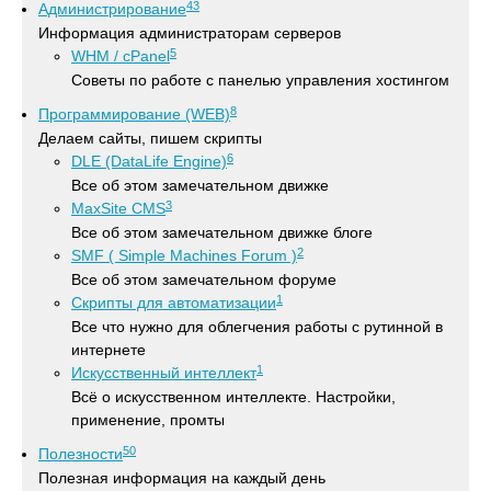
43
Администрирование
Информация администраторам серверов
5
WHM / cPanel
Советы по работе с панелью управления хостингом
8
Программирование (WEB)
Делаем сайты, пишем скрипты
6
DLE (DataLife Engine)
Все об этом замечательном движке
3
MaxSite CMS
Все об этом замечательном движке блоге
2
SMF ( Simple Machines Forum )
Все об этом замечательном форуме
1
Скрипты для автоматизации
Все что нужно для облегчения работы с рутинной в
интернете
1
Искусственный интеллект
Всё о искусственном интеллекте. Настройки,
применение, промты
50
Полезности
Полезная информация на каждый день