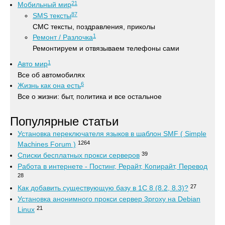
21
Мобильный мир
87
SMS тексты
СМС тексты, поздравления, приколы
1
Ремонт / Разлочка
Ремонтируем и отвязываем телефоны сами
1
Авто мир
Все об автомобилях
6
Жизнь как она есть
Все о жизни: быт, политика и все остальное
Популярные статьи
Установка переключателя языков в шаблон SMF ( Simple
1264
Machines Forum )
39
Списки бесплатных прокси серверов
Работа в интернете - Постинг, Рерайт, Копирайт, Перевод
28
27
Как добавить существующую базу в 1С 8 (8.2, 8.3)?
Установка анонимного прокси сервер 3proxy на Debian
21
Linux