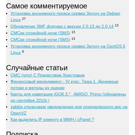
Самое комментируемое
Установка анонимного прокси сервер 3proxy на Debian
27
Linux
13
Обновление SMF форума с версии 2.0.13 до 2.0.14
13
СМСки спокойной ночи (SMS)
13
СМСки спокойной ночи (SMS)
Установка анонимного прокси сервер 3proxy на CentOS 5
9
Linux
Случайные статьи
СМС (sms) С Рождеством Христовым
Финансовый менеджмент - IV курс. Тема 1. Денежные
потоки и методы их оценки
Карты для навигации iGO8.3.* , AMIGO, Primo (обновлены
до сентября 2010г.)
zabbix отключаем уведомления для определенного вдс на
OpenVZ
Как выделить IP клиенту в WMH / cPanel ?
Подписка