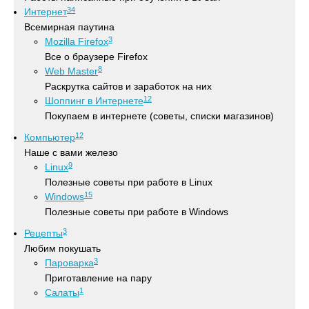
34
Интернет
Всемирная паутина
3
Mozilla Firefox
Все о браузере Firefox
8
Web Master
Раскрутка сайтов и заработок на них
12
Шоппинг в Интернете
Покупаем в интернете (советы, списки магазинов)
12
Компьютер
Наше с вами железо
9
Linux
Полезные советы при работе в Linux
15
Windows
Полезные советы при работе в Windows
3
Рецепты
Любим покушать
3
Пароварка
Приготавление на пару
1
Салаты