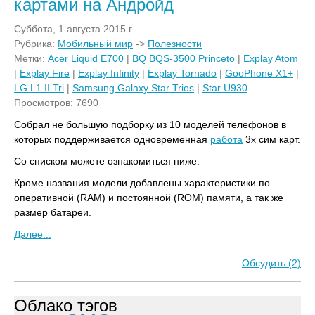
картами на Андройд
Суббота, 1 августа 2015 г.
Рубрика:
Мобильный мир
->
Полезности
Метки:
Acer Liquid E700
|
BQ BQS-3500 Princeto
|
Explay Atom
|
Explay Fire
|
Explay Infinity
|
Explay Tornado
|
GooPhone X1+
|
LG L1 II Tri
|
Samsung Galaxy Star Trios
|
Star U930
Просмотров: 7690
Собрал не большую подборку из 10 моделей телефонов в
которых поддерживается одновременная
работа
3х сим карт.
Со списком можете ознакомиться ниже.
Кроме названия модели добавлены характеристики по
оперативной (RAM) и постоянной (ROM) памяти, а так же
размер батареи.
Далее...
Обсудить (2)
Облако тэгов