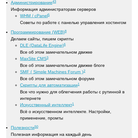
43
Администрирование
Информация администраторам серверов
5
WHM / cPanel
Советы по работе с панелью управления хостингом
8
Программирование (WEB)
Делаем сайты, пишем скрипты
6
DLE (DataLife Engine)
Все об этом замечательном движке
3
MaxSite CMS
Все об этом замечательном движке блоге
2
SMF ( Simple Machines Forum )
Все об этом замечательном форуме
1
Скрипты для автоматизации
Все что нужно для облегчения работы с рутинной в
интернете
1
Искусственный интеллект
Всё о искусственном интеллекте. Настройки,
применение, промты
50
Полезности
Полезная информация на каждый день