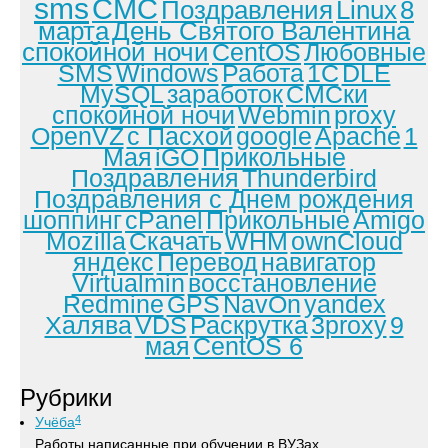
sms
СМС
Поздравления
Linux
8
марта
День Святого Валентина
спокойной ночи
CentOS
Любовные
SMS
Windows
Работа
1С
DLE
MySQL
заработок
СМСки
спокойной ночи
Webmin
proxy
OpenVZ
с Пасхой
google
Apache
1
Мая
iGO
Прикольные
Поздравления
Thunderbird
Поздравления с Днем рождения
шоппинг
cPanel
Прикольные
Amigo
Mozilla
Скачать
WHM
ownCloud
яндекс
Перевод
навигатор
Virtualmin
восстановление
Redmine
GPS
NavOn
yandex
Халява
VDS
Раскрутка
3proxy
9
мая
CentOS 6
Рубрики
4
Учёба
Работы написанные при обучении в ВУЗах